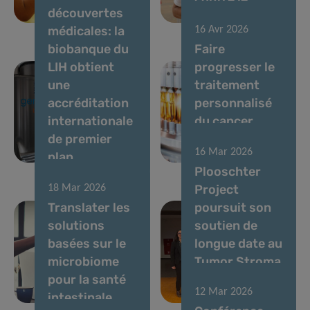
découvertes
Luxembourg
cancer
médicales: la
16 Avr 2026
biobanque du
Faire
LIH obtient
progresser le
une
traitement
accréditation
personnalisé
internationale
du cancer
de premier
colorectal
16 Mar 2026
plan
métastatique
Plooschter
Project
18 Mar 2026
Translater les
poursuit son
solutions
soutien de
basées sur le
longue date au
microbiome
Tumor Stroma
pour la santé
Interactions
12 Mar 2026
intestinale
Group