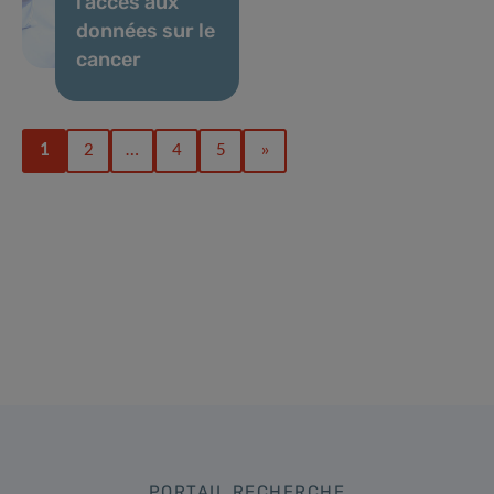
l’accès aux
données sur le
cancer
1
2
…
4
5
»
PORTAIL RECHERCHE