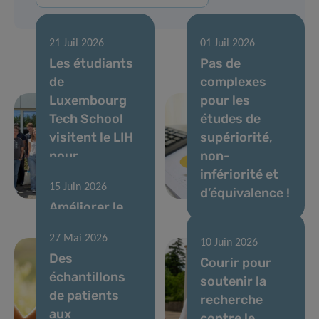
21 Juil 2026
01 Juil 2026
Les étudiants
Pas de
de
complexes
Luxembourg
pour les
Tech School
études de
visitent le LIH
supériorité,
pour
non-
découvrir l’IA
infériorité et
15 Juin 2026
en santé
d’équivalence !
Améliorer le
parcours
27 Mai 2026
diagnostique
10 Juin 2026
Des
des enfants
Courir pour
échantillons
atteints de
soutenir la
de patients
maladies rares
recherche
aux
au
contre le