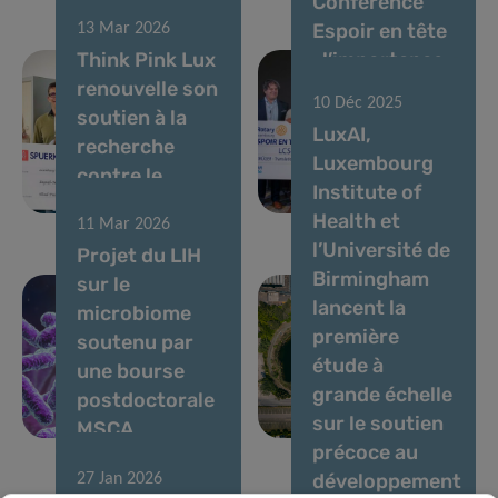
Conférence
Espoir en tête
13 Mar 2026
Think Pink Lux
: l’importance
renouvelle son
de la
10 Déc 2025
soutien à la
philanthropie
LuxAI,
recherche
dans la
Luxembourg
contre le
recherche sur
Institute of
cancer au LIH
le cerveau
Health et
11 Mar 2026
l’Université de
Projet du LIH
29 Jan 2026
Birmingham
sur le
Surveillance
lancent la
microbiome
des épidémies
première
soutenu par
de grippe au
étude à
une bourse
Luxembourg à
grande échelle
postdoctorale
l’aide des eaux
sur le soutien
MSCA
usées
précoce au
développement
27 Jan 2026