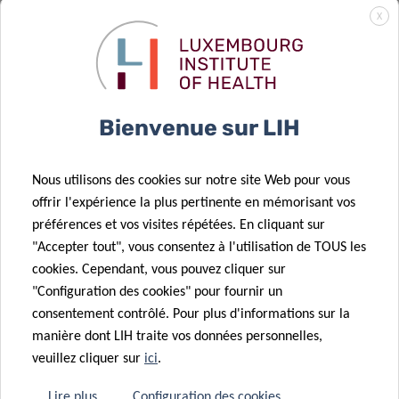
L’action
à domicile
X
conjointe sur
pour les
la médecine
enfants
personnalisée
autistes,
du cancer est
dirigé par le
Bienvenue sur LIH
lancée
robot QTrobot
10 Déc 2025
21 Nov 2025
Nous utilisons des cookies sur notre site Web pour vous
Biais
Faire avancer
offrir l'expérience la plus pertinente en mémorisant vos
statistique :
la recherche
préférences et vos visites répétées. En cliquant sur
un effet
sur les
"Accepter tout", vous consentez à l'utilisation de TOUS les
indésirable
disparités en
cookies. Cependant, vous pouvez cliquer sur
sur les
matière de
"Configuration des cookies" pour fournir un
données
cancer
consentement contrôlé. Pour plus d'informations sur la
manière dont LIH traite vos données personnelles,
veuillez cliquer sur
ici
.
23 Oct 2025
Projets de
21 Oct 2025
Lire plus
Configuration des cookies