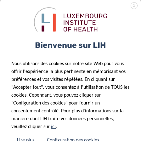
de résistance
L’action
X
thérapeutique
conjointe sur
dans la
la médecine
leucémie
personnalisée
20 Jan 2026
myéloïde
du cancer est
Une
Bienvenue sur LIH
aiguë
lancée
prestigieuse
subvention
12 Jan 2026
Nous utilisons des cookies sur notre site Web pour vous
européenne
Préparation et
offrir l'expérience la plus pertinente en mémorisant vos
attribuée à un
reconfiguration
préférences et vos visites répétées. En cliquant sur
chercheur en
du paysage
"Accepter tout", vous consentez à l'utilisation de TOUS les
cancérologie
immunitaire
cookies. Cependant, vous pouvez cliquer sur
au
du cancer du
"Configuration des cookies" pour fournir un
Luxembourg
cerveau
consentement contrôlé. Pour plus d'informations sur la
manière dont LIH traite vos données personnelles,
21 Nov 2025
veuillez cliquer sur
ici
.
Faire avancer
23 Oct 2025
la recherche
Projets de
Lire plus
Configuration des cookies