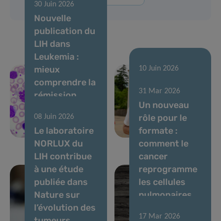
30 Juin 2026
Nouvelle
publication du
LIH dans
Leukemia :
mieux
10 Juin 2026
comprendre la
Courir pour
31 Mar 2026
rémission
soutenir la
Un nouveau
sans
recherche
rôle pour le
08 Juin 2026
traitement
contre le
Le laboratoire
formate :
dans la LMC
cancer
NORLUX du
comment le
LIH contribue
cancer
à une étude
reprogramme
publiée dans
les cellules
Nature sur
pulmonaires
l’évolution des
pour favoriser
17 Mar 2026
tumeurs
les