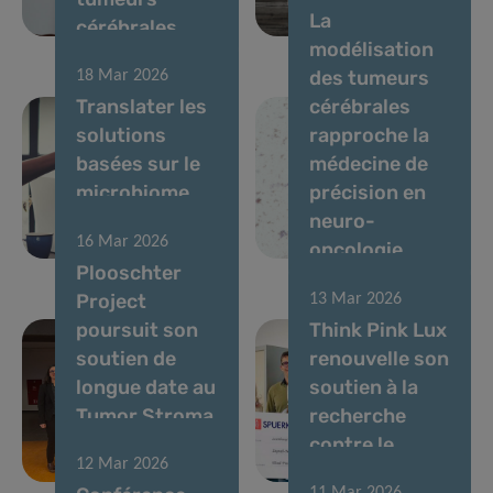
La
cérébrales
métastases
modélisation
des tumeurs
18 Mar 2026
Translater les
cérébrales
solutions
rapproche la
basées sur le
médecine de
microbiome
précision en
pour la santé
neuro-
16 Mar 2026
intestinale
oncologie
Plooschter
Project
13 Mar 2026
poursuit son
Think Pink Lux
soutien de
renouvelle son
longue date au
soutien à la
Tumor Stroma
recherche
Interactions
contre le
12 Mar 2026
Group
cancer au LIH