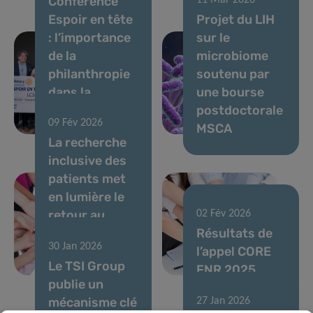
Conférence
11 Mar 2026
Espoir en tête
Projet du LIH
: l’importance
sur le
de la
microbiome
philanthropie
soutenu par
dans la
une bourse
recherche sur
postdoctorale
09 Fév 2026
le cerveau
MSCA
La recherche
inclusive des
patients met
en lumière le
retour au
02 Fév 2026
travail après
Résultats de
30 Jan 2026
un cancer du
l’appel CORE
Le TSI Group
sein
FNR 2025
publie un
mécanisme clé
27 Jan 2026