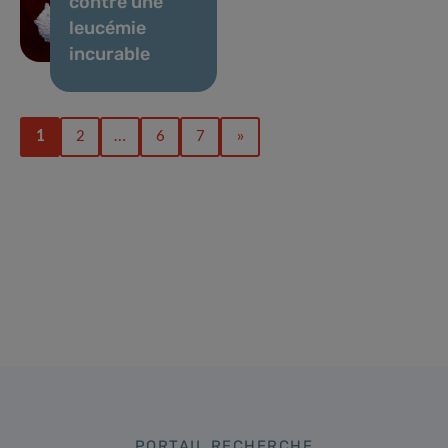
contre une
leucémie
incurable
1
2
…
6
7
»
PORTAIL RECHERCHE