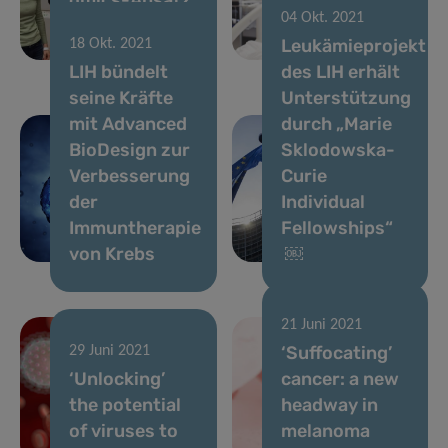
04 Okt. 2021
für die
des LIH im
Leukämieprojekt
18 Okt. 2021
Krebsforschung
Rampenlicht
LIH bündelt
des LIH erhält
seine Kräfte
Unterstützung
mit Advanced
durch „Marie
BioDesign zur
Sklodowska-
Verbesserung
Curie
der
Individual
Immuntherapie
Fellowships“
von Krebs
￼
21 Juni 2021
‘Suffocating’
29 Juni 2021
‘Unlocking’
cancer: a new
the potential
headway in
of viruses to
melanoma