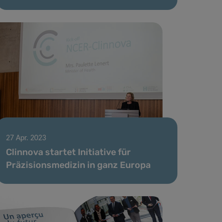
27 Apr. 2023
Clinnova startet Initiative für
Präzisionsmedizin in ganz Europa