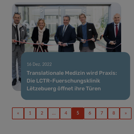
16 Dez. 2022
Translationale Medizin wird Praxis:
Die LCTR-Fuerschungsklinik
Lëtzebuerg öffnet ihre Türen
«
1
2
…
4
5
6
7
8
»