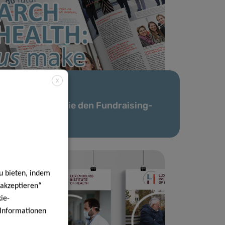
X
29 März 2023
Downloaden Sie den Fundraising-
Newsletter!
u bieten, indem
 akzeptieren“
ie-
e Informationen