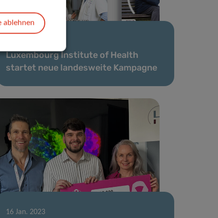
e ablehnen
07 Feb. 2023
Luxembourg Institute of Health
startet neue landesweite Kampagne
16 Jan. 2023