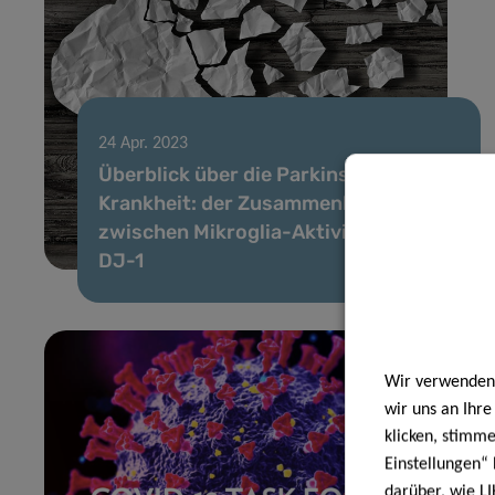
24 Apr. 2023
Überblick über die Parkinson-
Krankheit: der Zusammenhang
zwischen Mikroglia-Aktivierung und
DJ-1
Wir verwenden 
wir uns an Ihr
klicken, stimm
Einstellungen“ 
darüber, wie LI