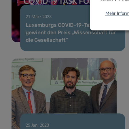
Mehr Inform
21 März 2023
Luxemburgs COVID-19-Taskforce
gewinnt den Preis „Wissenschaft für
die Gesellschaft“
25 Jan. 2023