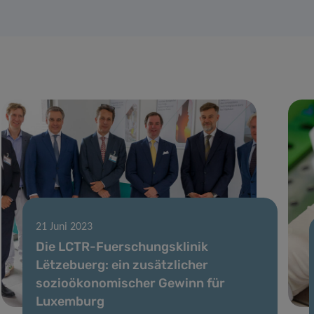
21 Juni 2023
Die LCTR-Fuerschungsklinik
Lëtzebuerg: ein zusätzlicher
sozioökonomischer Gewinn für
Luxemburg