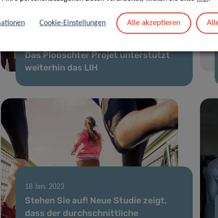
Alle akzeptieren
All
ationen
Cookie-Einstellungen
08 Feb. 2023
Das Plooschter Projet unterstützt
weiterhin das LIH
18 Jan. 2023
Stehen Sie auf! Neue Studie zeigt,
dass der durchschnittliche