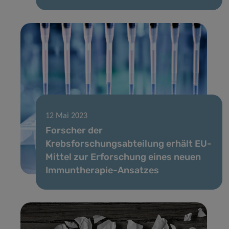
12 Mai 2023
Forscher der
Krebsforschungsabteilung erhält EU-
Mittel zur Erforschung eines neuen
Immuntherapie-Ansatzes