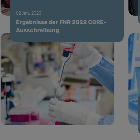
Luxemburger die Hälfte des Tages im
Sitzen verbringt
02 Jan. 2023
Ergebnisse der FNR 2022 CORE-
Ausschreibung