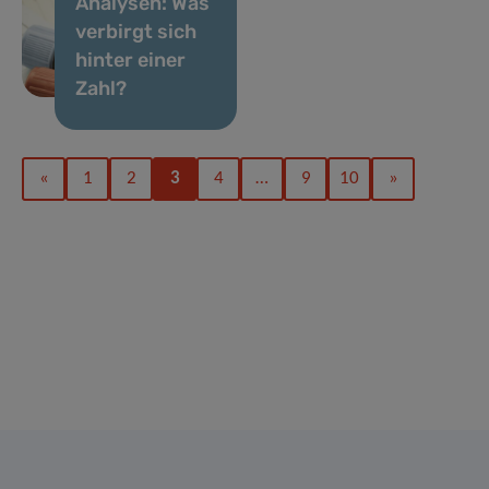
Analysen: Was
verbirgt sich
hinter einer
Zahl?
«
1
2
3
4
…
9
10
»