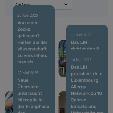
26 Juni 2025
Von einer
Zecke
gebissen?
11 Juni 2025
Helfen Sie der
Das LIH
Wissenschaft
richtet den 8.
zu verstehen,
jährlichen
16 Mai 2025
was als
Luxemburger
Das LIH
Nächstes
Mikrobiologietag
gratuliert dem
22 Mai 2025
passiert
aus
Neue
Luxembourg
Übersicht
Allergy
untersucht
Network zu 10
Mikroglia in
Jahren
der Frühphase
Einsatz und
der
Unterstützung