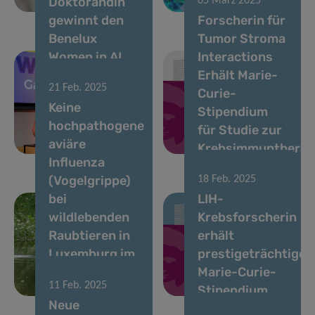
Doktorandin
05 März 2025
Luxemburg
entschlüsseln
gewinnt den
Forscherin für
Benelux
Tumor Stroma
Women in AI
Interactions
Award für
Erhält Marie-
21 Feb. 2025
herausragende
Curie-
Keine
Leistungen in
Stipendium
hochpathogene
KI-gestützter
für Studie zur
aviäre
Bioinformatik
Krebsimmuntherap
Influenza
(Vogelgrippe)
18 Feb. 2025
bei
LIH-
wildlebenden
Krebsforscherin
Raubtieren in
erhält
Luxemburg im
prestigeträchtiges
Jahr 2024
Marie-Curie-
11 Feb. 2025
nachgewiesen
Stipendium
Neue