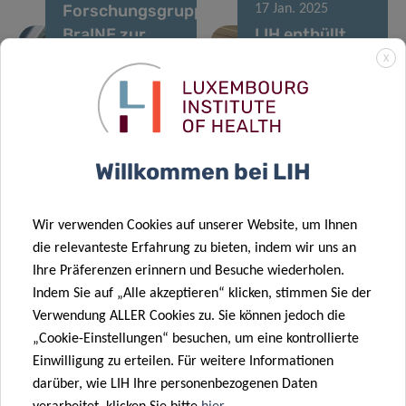
Forschungsgruppe
17 Jan. 2025
BraINE zur
LIH enthüllt
Förderung der
„Wall of
X
15 Jan. 2025
14 Jan. 2025
Gehirnbildgebung
Donors“ zu
Überlegungen
LIH beteiligt
und
Ehren
zu CoVaLux
sich an EU-
Neuroepidemiologie
wichtiger
2024:
Projekt zur
gestartet
Forschungsfördere
Willkommen bei LIH
Brückenschlag
Bewältigung
zwischen
der
Wissenschaft
gesundheitlichen
Wir verwenden Cookies auf unserer Website, um Ihnen
und
Auswirkungen
die relevanteste Erfahrung zu bieten, indem wir uns an
10 Dez. 2024
Vorbereitung
von
Ihre Präferenzen erinnern und Besuche wiederholen.
Luxemburgs
auf eine Welt
Verkehrslärm
Indem Sie auf „Alle akzeptieren“ klicken, stimmen Sie der
Hepatitis-C-
nach der
und -
Verwendung ALLER Cookies zu. Sie können jedoch die
Umfrage
Pandemie
verschmutzung
„Cookie-Einstellungen“ besuchen, um eine kontrollierte
wurde als
Einwilligung zu erteilen. Für weitere Informationen
Beispiel für
darüber, wie LIH Ihre personenbezogenen Daten
bewährte