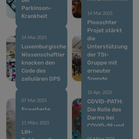
Parkinson-
der
14 Mai 2025
Krankheit
Gemeinschaft
Plooschter
Projet stärkt
die
14 Mai 2025
Luxemburgische
Unterstützung
Wissenschaftler
der TSI-
knacken den
Gruppe mit
Code des
erneuter
zellulären GPS
Spende
10 Apr. 2025
COVID-PATH:
07 Mai 2025
Erweiterte
Die Rolle des
Überwachung
Darms bei
11 März 2025
des West-Nil-
COVID-19 und
LIH-
Virus in
Long COVID