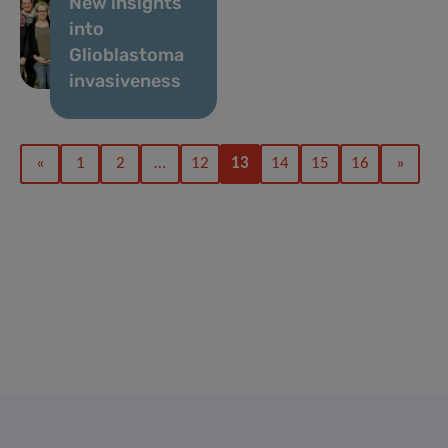
New insights
into
Glioblastoma
invasiveness
«
1
2
…
12
13
14
15
16
»