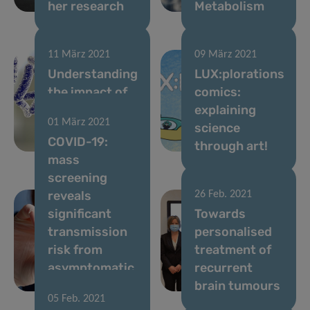
her research
Metabolism
11 März 2021
09 März 2021
Understanding
LUX:plorations
the impact of
comics:
dietary fibres
explaining
01 März 2021
on the gut
science
COVID-19:
microbiome
through art!
mass
screening
reveals
26 Feb. 2021
significant
Towards
transmission
personalised
risk from
treatment of
asymptomatic
recurrent
carriers
brain tumours
05 Feb. 2021