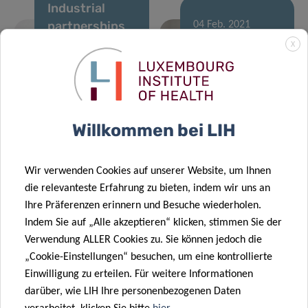
Industrial
partnerships
04 Feb. 2021
with Pharma
Novel
X
to strengthen
immunotherapy
translational
approach to
research at
treat cat
LIH
allergy
Willkommen bei LIH
03 Feb. 2021
02 Feb. 2021
Wir verwenden Cookies auf unserer Website, um Ihnen
Physical
Training the
die relevanteste Erfahrung zu bieten, indem wir uns an
activity in
next
Ihre Präferenzen erinnern und Besuche wiederholen.
Luxembourg:
generation of
Indem Sie auf „Alle akzeptieren“ klicken, stimmen Sie der
how active are
translational
Verwendung ALLER Cookies zu. Sie können jedoch die
we?
scientists
„Cookie-Einstellungen“ besuchen, um eine kontrollierte
18 Jan. 2021
Einwilligung zu erteilen. Für weitere Informationen
Characterising
25 Jan. 2021
darüber, wie LIH Ihre personenbezogenen Daten
Can the “dark
cardiometabolic