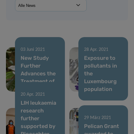
03 Juni 2021
28 Apr. 2021
New Study
Exposure to
Further
pollutants in
Advances the
the
Treatment of
Luxembourg
Chronic Pain
population
20 Apr. 2021
LIH leukaemia
research
further
29 März 2021
supported by
Pelican Grant
Plooschter
awarded to