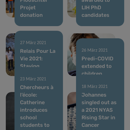
Projet
LIH PhD
donation
candidates
27 März 2021
Relais Pour La
26 März 2021
Vie 2021:
Predi-COVID
Staying
extended to
connected!
children
23 März 2021
Chercheurs à
18 März 2021
l’école:
Johannes
Catherine
singled out as
introduces
a 2021 NYAS
school
Rising Star in
students to
Cancer