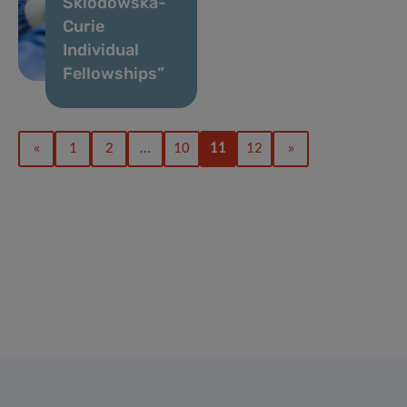
Sklodowska-
Curie
Individual
Fellowships”
«
1
2
…
10
11
12
»