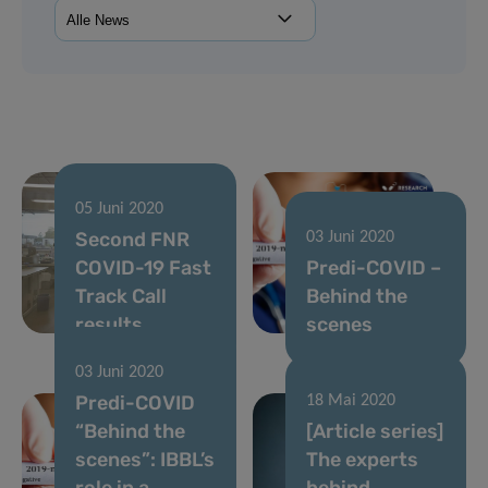
05 Juni 2020
Second FNR
03 Juni 2020
COVID-19 Fast
Predi-COVID –
Track Call
Behind the
results
scenes
03 Juni 2020
Predi-COVID
18 Mai 2020
“Behind the
[Article series]
scenes”: IBBL’s
The experts
role in a
behind