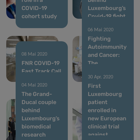
COVID-19
Luxembourg’s
cohort study
Covid-19 fight
06 Mai 2020
Fighting
Autoimmunity
and Cancer:
08 Mai 2020
FNR COVID-19
The
Fast Track Call
Nutritional
30 Apr. 2020
results
Key
First
04 Mai 2020
The Grand-
Luxembourg
Ducal couple
patient
behind
enrolled in
Luxembourg’s
new European
biomedical
clinical trial
research
against