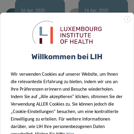
16 Apr. 2020
14 Apr. 2020
[Article series]
[Article series]
X
The experts
The experts
behind
behind
Luxembourg’s
Luxembourg’s
Covid-19 fight
Covid-19 fight
Willkommen bei LIH
02 Apr. 2020
Wir verwenden Cookies auf unserer Website, um Ihnen
[Article series]
03 Apr. 2020
die relevanteste Erfahrung zu bieten, indem wir uns an
Research
The experts
Ihre Präferenzen erinnern und Besuche wiederholen.
Luxembourg –
behind
Indem Sie auf „Alle akzeptieren“ klicken, stimmen Sie der
launch of
Luxembourg’s
Verwendung ALLER Cookies zu. Sie können jedoch die
website
Covid-19 fight
„Cookie-Einstellungen“ besuchen, um eine kontrollierte
01 Apr. 2020
Einwilligung zu erteilen. Für weitere Informationen
COVID-19
darüber, wie LIH Ihre personenbezogenen Daten
taskforce: