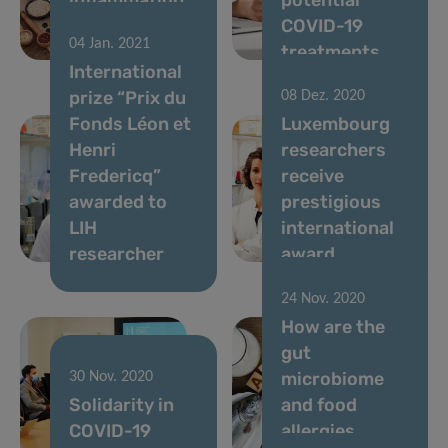
and
COVID-19
04 Jan. 2021
micronutrients
treatments
International
prize “Prix du
08 Dez. 2020
Fonds Léon et
Luxembourg
Henri
researchers
Fredericq”
receive
awarded to
prestigious
LIH
international
researcher
award
24 Nov. 2020
How are the
gut
microbiome
30 Nov. 2020
Solidarity in
and food
COVID-19
allergies