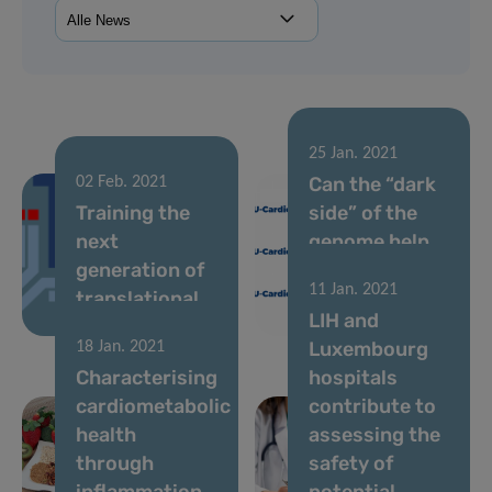
25 Jan. 2021
Can the “dark
02 Feb. 2021
Training the
side” of the
next
genome help
generation of
fight
11 Jan. 2021
translational
cardiovascular
LIH and
scientists
disease?
Luxembourg
18 Jan. 2021
Characterising
hospitals
cardiometabolic
contribute to
health
assessing the
through
safety of
inflammation
potential