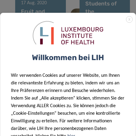
Students of
17 Aug. 2020
Fruit and
the
vegetable
Luxembourg
X
intake
Tech School
prevents risk
support
of type 2
COVID-19
diabetes
efforts
Willkommen bei LIH
29 Juli 2020
Wir verwenden Cookies auf unserer Website, um Ihnen
End of the
19 Juli 2020
die relevanteste Erfahrung zu bieten, indem wir uns an
first phase of
Renewed hope
Ihre Präferenzen erinnern und Besuche wiederholen.
the COVID-19
for treatment
Indem Sie auf „Alle akzeptieren“ klicken, stimmen Sie der
large-scale
of pain and
Verwendung ALLER Cookies zu. Sie können jedoch die
26 Juni 2020
testing
depression
„Cookie-Einstellungen“ besuchen, um eine kontrollierte
LARGE SCALE
Einwilligung zu erteilen. Für weitere Informationen
TESTING
darüber, wie LIH Ihre personenbezogenen Daten
COVID-19 –