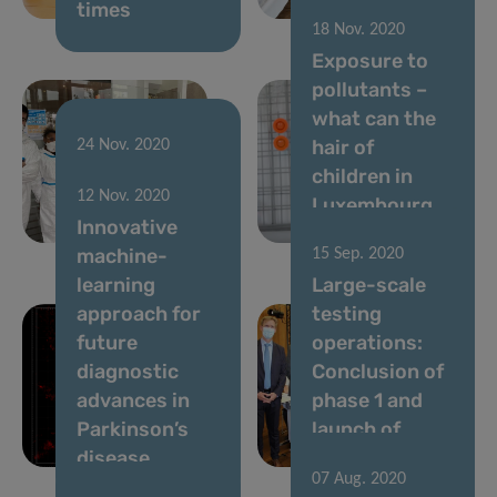
times
related?
18 Nov. 2020
Exposure to
pollutants –
what can the
hair of
24 Nov. 2020
Predi-COVID
children in
12 Nov. 2020
preliminary
Luxembourg
Innovative
results
tell us?
machine-
15 Sep. 2020
learning
Large-scale
approach for
testing
future
operations:
diagnostic
Conclusion of
advances in
phase 1 and
Parkinson’s
launch of
disease
phase 2
07 Aug. 2020