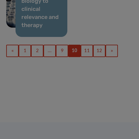
biology to
clinical
relevance and
therapy
«
1
2
…
9
10
11
12
»