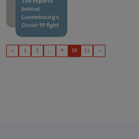
The experts
behind
Luxembourg’s
Covid-19 fight
«
1
2
…
9
10
11
»