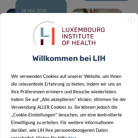
18 Mai 2020
[Article series]
X
The experts
08 Mai 2020
behind
FNR COVID-19
Luxembourg’s
Fast Track Call
Covid-19 fight
results
Willkommen bei LIH
04 Mai 2020
The Grand-
06 Mai 2020
Fighting
Ducal couple
Wir verwenden Cookies auf unserer Website, um Ihnen
Autoimmunity
behind
die relevanteste Erfahrung zu bieten, indem wir uns an
and Cancer:
Luxembourg’s
Ihre Präferenzen erinnern und Besuche wiederholen.
The
biomedical
Indem Sie auf „Alle akzeptieren“ klicken, stimmen Sie der
Nutritional
research
Verwendung ALLER Cookies zu. Sie können jedoch die
30 Apr. 2020
Key
scene
„Cookie-Einstellungen“ besuchen, um eine kontrollierte
First
Einwilligung zu erteilen. Für weitere Informationen
Luxembourg
darüber, wie LIH Ihre personenbezogenen Daten
patient
30 Apr. 2020