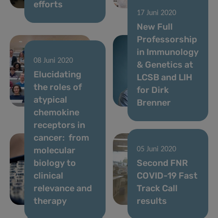
efforts
depression
17 Juni 2020
New Full
Professorship
in Immunology
08 Juni 2020
& Genetics at
17 Juni 2020
Elucidating
Digital
LCSB and LIH
the roles of
strategies to
for Dirk
atypical
fight COVID-19
Brenner
chemokine
receptors in
cancer: from
molecular
05 Juni 2020
biology to
Second FNR
clinical
COVID-19 Fast
relevance and
Track Call
therapy
results