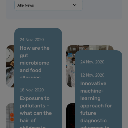
24 Nov. 2020
How are the
gut
microbiome
24 Nov. 2020
and food
Predi-COVID
12 Nov. 2020
allergies
preliminary
Innovative
related?
results
machine-
18 Nov. 2020
Exposure to
learning
pollutants –
approach for
what can the
future
hair of
diagnostic
children in
advances in