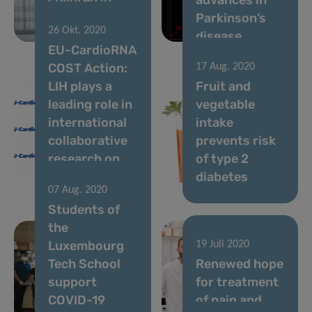
Luxembourg
Parkinson’s
26 Okt. 2020
tell us?
disease
EU-CardioRNA
COST Action:
17 Aug. 2020
LIH plays a
Fruit and
leading role in
vegetable
international
intake
collaborative
prevents risk
research on
of type 2
heart disease
diabetes
07 Aug. 2020
Students of
the
Luxembourg
19 Juli 2020
Tech School
Renewed hope
support
for treatment
COVID-19
of pain and