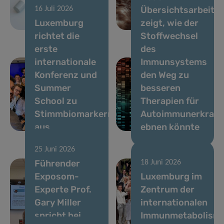
Übersichtsarbeit
16 Juli 2026
zu mehr
SIOG-
Luxemburg
zeigt, wie der
Lebensqualität
Jahreskonferenz
richtet die
Stoffwechsel
erste
des
internationale
Immunsystems
Konferenz und
den Weg zu
Summer
besseren
School zu
Therapien für
Stimmbiomarkern
Autoimmunerkran
aus
ebnen könnte
25 Juni 2026
Führender
18 Juni 2026
Exposom-
Luxemburg im
Experte Prof.
Zentrum der
Gary Miller
internationalen
spricht bei
Immunmetabolism