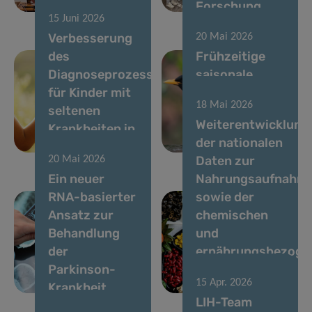
LIH-Seminar
Forschung
15 Juni 2026
Verbesserung
20 Mai 2026
des
Frühzeitige
Diagnoseprozesses
saisonale
für Kinder mit
Entdeckung
18 Mai 2026
seltenen
des Usutu-
Weiterentwicklung
Krankheiten in
Virus im April
der nationalen
Luxemburg
2026
Daten zur
20 Mai 2026
Ein neuer
Nahrungsaufnahm
RNA-basierter
sowie der
Ansatz zur
chemischen
Behandlung
und
der
ernährungsbezoge
Parkinson-
Risikobewertung
15 Apr. 2026
Krankheit
in Luxemburg
LIH-Team