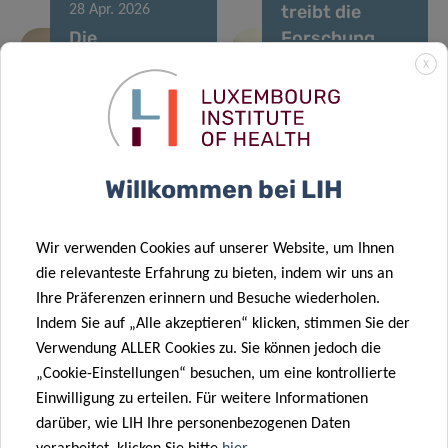
treibt die
28 Apr. 2026
Die
Forschung
Überwachungsbemühungen
zum
X
02 Apr. 2026
zum West-Nil-
menschlichen
Neue LIH-
Virus werden
chemischen
Studie
2025 weiter
Exposom
identifiziert
13 Apr. 2026
verstärkt
voran
Willkommen bei LIH
Von einer
erhebliche
Zecke
Lücken in
gebissen?
Modellen zur
Wir verwenden Cookies auf unserer Website, um Ihnen
Helfen Sie
Vorhersage
die relevanteste Erfahrung zu bieten, indem wir uns an
Wissenschaftlern
von Überleben
Ihre Präferenzen erinnern und Besuche wiederholen.
zu verstehen,
und Mortalität
Indem Sie auf „Alle akzeptieren“ klicken, stimmen Sie der
was danach
bei älteren
Verwendung ALLER Cookies zu. Sie können jedoch die
passiert
Krebspatienten
„Cookie-Einstellungen“ besuchen, um eine kontrollierte
11 März 2026
Einwilligung zu erteilen. Für weitere Informationen
LIH-
darüber, wie LIH Ihre personenbezogenen Daten
Mikrobiomprojekt
18 März 2026