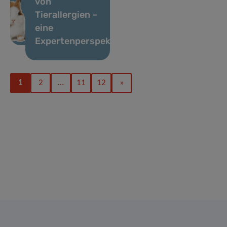
von
Tierallergien –
eine
Expertenperspektive
1
2
…
11
12
»