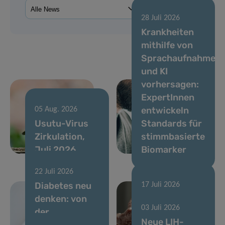
28 Juli 2026
Krankheiten
mithilfe von
Sprachaufnahmen
und KI
vorhersagen:
ExpertInnen
entwickeln
05 Aug. 2026
Usutu-Virus
Standards für
Zirkulation,
stimmbasierte
Juli 2026
Biomarker
22 Juli 2026
Diabetes neu
17 Juli 2026
denken: von
Luxemburg
03 Juli 2026
der
wird 2027
Neue LIH-
Blutzuckerkontrolle
Gastgeber der