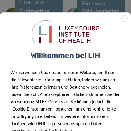
Ein neuer
20 Mai 2026
Frühzeitige
RNA-basierter
saisonale
Ansatz zur
X
Entdeckung
Behandlung
18 Mai 2026
des Usutu-
der
Weiterentwicklung
Virus im April
Parkinson-
der nationalen
2026
Krankheit
Willkommen bei LIH
Daten zur
Nahrungsaufnahme
28 Apr. 2026
sowie der
Die
Wir verwenden Cookies auf unserer Website, um Ihnen
chemischen
Überwachungsbem
die relevanteste Erfahrung zu bieten, indem wir uns an
und
zum West-Nil-
Ihre Präferenzen erinnern und Besuche wiederholen.
ernährungsbezogenen
Virus werden
Indem Sie auf „Alle akzeptieren“ klicken, stimmen Sie der
Risikobewertung
2025 weiter
Verwendung ALLER Cookies zu. Sie können jedoch die
15 Apr. 2026
13 Apr. 2026
in Luxemburg
verstärkt
„Cookie-Einstellungen“ besuchen, um eine kontrollierte
LIH-Team
Von einer
Einwilligung zu erteilen. Für weitere Informationen
treibt die
Zecke
darüber, wie LIH Ihre personenbezogenen Daten
Forschung
gebissen?