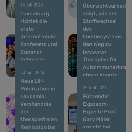
Übersichtsarbeit
16 Juli 2026
stimmbasierte
zu mehr
Luxemburg
zeigt, wie der
Biomarker
Lebensqualität
richtet die
Stoffwechsel
erste
des
internationale
Immunsystems
Konferenz und
den Weg zu
Summer
besseren
School zu
Therapien für
Stimmbiomarkern
Autoimmunerkran
30 Juni 2026
aus
ebnen könnte
Neue LIH-
Publikation in
25 Juni 2026
Leukemia:
Führender
Verständnis
Exposom-
der
Experte Prof.
therapiefreien
Gary Miller
Remission bei
spricht bei