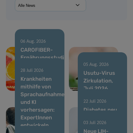
06 Aug. 2026
CAROFIBER-
Ernährungsstudie
startet zur
05 Aug. 2026
28 Juli 2026
Optimierung
Usutu-Virus
Krankheiten
zukünftiger
Zirkulation,
mithilfe von
Ernährungsempfehlungen
Juli 2026
Sprachaufnahmen
und KI
22 Juli 2026
vorhersagen:
Diabetes neu
ExpertInnen
denken: von
03 Juli 2026
entwickeln
der
Neue LIH-
Standards für
Blutzuckerkontroll