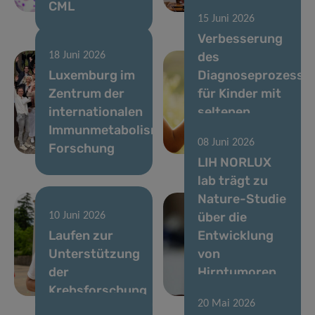
CML
LIH-Seminar
15 Juni 2026
Verbesserung
des
18 Juni 2026
Luxemburg im
Diagnoseprozesse
Zentrum der
für Kinder mit
internationalen
seltenen
Immunmetabolismus-
Krankheiten in
08 Juni 2026
Forschung
Luxemburg
LIH NORLUX
lab trägt zu
Nature-Studie
über die
10 Juni 2026
Laufen zur
Entwicklung
Unterstützung
von
der
Hirntumoren
Krebsforschung
bei
20 Mai 2026