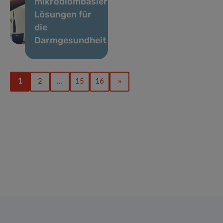
mikrobiombasierter
Lösungen für
die
Darmgesundheit
1
2
…
15
16
»