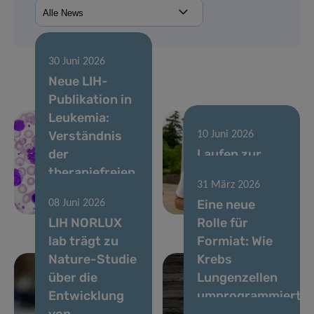
30 Juni 2026
Neue LIH-
Publikation in
Leukemia:
Verständnis
10 Juni 2026
der
Laufen zur
therapiefreien
Unterstützung
31 März 2026
Remission bei
der
Eine neue
08 Juni 2026
CML
Krebsforschung
LIH NORLUX
Rolle für
lab trägt zu
Formiat: Wie
Nature-Studie
Krebs
über die
Lungenzellen
Entwicklung
umprogrammiert,
von
um