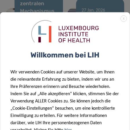
zentralen
Mechanismus
27 Jan. 2026
der
Gemeinsame
X
Therapieresistenz
Aktion für
bei akuter
personalisierte
myeloischer
Krebsmedizin
Leukämie
startet
Willkommen bei LIH
12 Jan. 2026
Priming und
20 Jan. 2026
Wir verwenden Cookies auf unserer Website, um Ihnen
Renommierte
Umstrukturierung
die relevanteste Erfahrung zu bieten, indem wir uns an
europäische
der
Ihre Präferenzen erinnern und Besuche wiederholen.
Förderung für
Immunlandschaft
Indem Sie auf „Alle akzeptieren“ klicken, stimmen Sie der
Krebsforscher
bei
Verwendung ALLER Cookies zu. Sie können jedoch die
in Luxemburg
Hirntumoren
„Cookie-Einstellungen“ besuchen, um eine kontrollierte
Einwilligung zu erteilen. Für weitere Informationen
23 Okt. 2025
darüber, wie LIH Ihre personenbezogenen Daten
LIH-
21 Okt. 2025