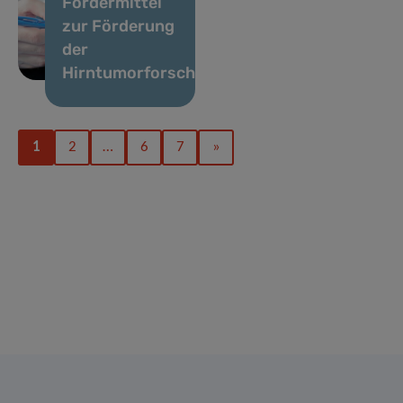
Fördermittel
zur Förderung
der
Hirntumorforschung
1
2
…
6
7
»