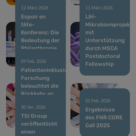
Group fort
am LIH
12 März 2026
11 März 2026
Espoir en
LIH-
tête-
Mikrobiomprojekt
Konferenz: Die
mit
Bedeutung der
Unterstützung
Philanthropie
durch MSCA
in der
Postdoctoral
09 Feb. 2026
Hirnforschung
Fellowship
Patienteninklusive
Forschung
beleuchtet die
Rückkehr an
den
02 Feb. 2026
30 Jan. 2026
Arbeitsplatz
Ergebnisse
TSI Group
nach
des FNR CORE
veröffentlicht
Brustkrebs
Call 2025
einen