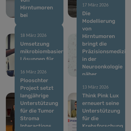
17 März 2026
Hirntumoren
Metastasen zu
Die
bei
fördern
Modellierung
von
Hirntumoren
18 März 2026
Umsetzung
bringt die
mikrobiombasierter
Präzisionsmedizin
Lösungen für
in der
die
Neuroonkologie
16 März 2026
Darmgesundheit
näher
Plooschter
Project setzt
13 März 2026
langjährige
Think Pink Lux
Unterstützung
erneuert seine
für die Tumor
Unterstützung
Stroma
für die
Interactions
Krebsforschung