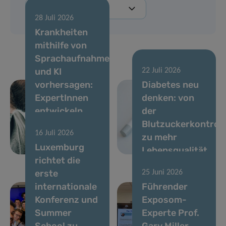
28 Juli 2026
Krankheiten
mithilfe von
Sprachaufnahmen
und KI
22 Juli 2026
vorhersagen:
Diabetes neu
ExpertInnen
denken: von
entwickeln
der
Standards für
Blutzuckerkontroll
16 Juli 2026
stimmbasierte
zu mehr
Luxemburg
Biomarker
Lebensqualität
richtet die
erste
25 Juni 2026
internationale
Führender
Konferenz und
Exposom-
Summer
Experte Prof.
School zu
Gary Miller