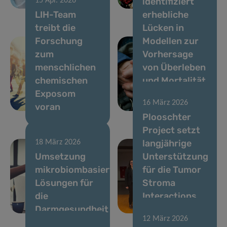
identifiziert
15 Apr. 2026
Krankheit
in Luxemburg
LIH-Team
erhebliche
treibt die
Lücken in
Forschung
Modellen zur
zum
Vorhersage
menschlichen
von Überleben
chemischen
und Mortalität
Exposom
bei älteren
16 März 2026
voran
Krebspatienten
Plooschter
Project setzt
langjährige
18 März 2026
Umsetzung
Unterstützung
mikrobiombasierter
für die Tumor
Lösungen für
Stroma
die
Interactions
Darmgesundheit
Group fort
12 März 2026