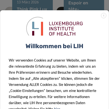
Espoir en
13 März 2026
Think Pink Lux
tête-
erneuert seine
Konferenz: Die
X
Unterstützung
Bedeutung der
für die
Philanthropie
Krebsforschung
in der
09 Feb. 2026
am LIH
Hirnforschung
Willkommen bei LIH
Patienteninklusive
11 März 2026
LIH-
Forschung
Mikrobiomprojekt
beleuchtet die
Wir verwenden Cookies auf unserer Website, um Ihnen
mit
Rückkehr an
die relevanteste Erfahrung zu bieten, indem wir uns an
Unterstützung
den
Ihre Präferenzen erinnern und Besuche wiederholen.
durch MSCA
Arbeitsplatz
Indem Sie auf „Alle akzeptieren“ klicken, stimmen Sie der
10 Dez. 2025
Postdoctoral
nach
Verwendung ALLER Cookies zu. Sie können jedoch die
LuxAI,
17 Dez. 2025
Fellowship
Brustkrebs
„Cookie-Einstellungen“ besuchen, um eine kontrollierte
Luxembourg
VENUSCANCER:
Einwilligung zu erteilen. Für weitere Informationen
Institute of
Förderung des
darüber, wie LIH Ihre personenbezogenen Daten
Health und
globalen