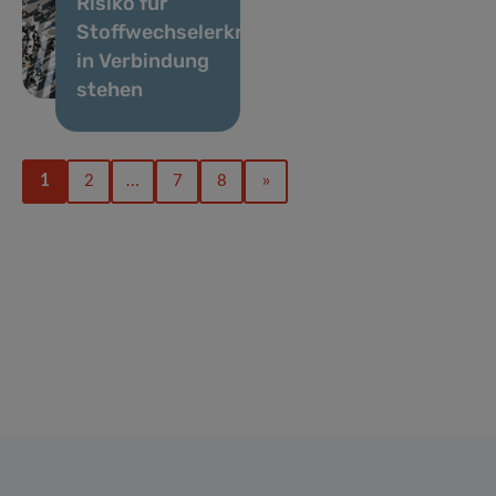
Risiko für
Stoffwechselerkrankungen
in Verbindung
stehen
1
2
…
7
8
»