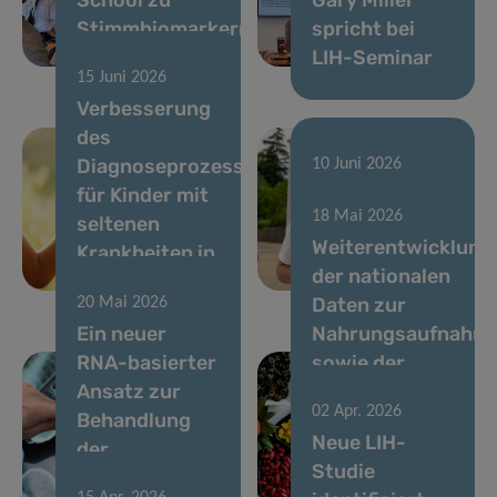
Stimmbiomarkern
spricht bei
aus
LIH-Seminar
15 Juni 2026
Verbesserung
des
Diagnoseprozesses
10 Juni 2026
für Kinder mit
Laufen zur
18 Mai 2026
seltenen
Unterstützung
Weiterentwicklung
Krankheiten in
der
der nationalen
Luxemburg
Krebsforschung
Daten zur
20 Mai 2026
Ein neuer
Nahrungsaufnahm
RNA-basierter
sowie der
Ansatz zur
chemischen
02 Apr. 2026
Behandlung
und
Neue LIH-
der
ernährungsbezoge
Studie
Parkinson-
Risikobewertung