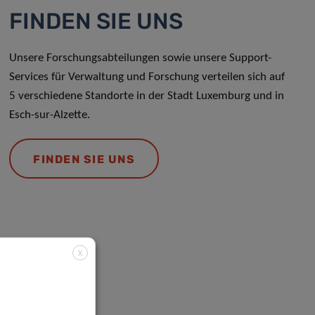
FINDEN SIE UNS
Unsere Forschungsabteilungen sowie unsere Support-
Services für Verwaltung und Forschung verteilen sich auf
5 verschiedene Standorte in der Stadt Luxemburg und in
Esch-sur-Alzette.
FINDEN SIE UNS
X