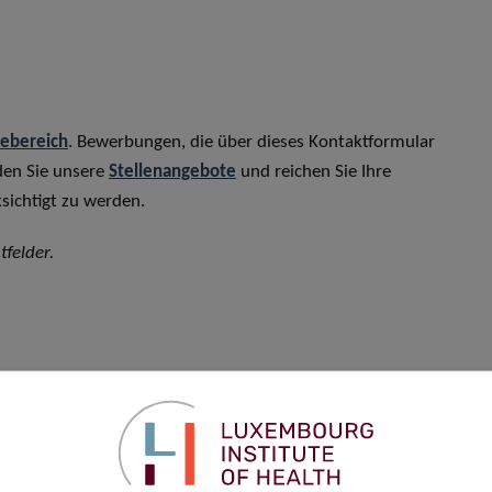
rebereich
. Bewerbungen, die über dieses Kontaktformular
den Sie unsere
Stellenangebote
und reichen Sie Ihre
sichtigt zu werden.
tfelder.
Vorname
*
Telefon