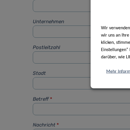
Unternehmen
Wir verwenden 
wir uns an Ihr
klicken, stimm
Postleitzahl
Einstellungen“ 
darüber, wie LI
Mehr Inform
Stadt
Betreff
*
Nachricht
*