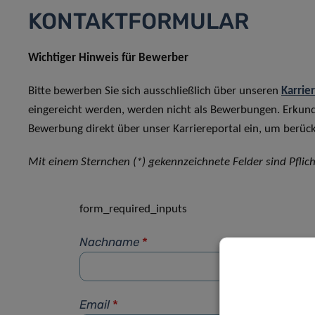
KONTAKTFORMULAR
Wichtiger Hinweis für Bewerber
Bitte bewerben Sie sich ausschließlich über unseren
Karrie
eingereicht werden, werden nicht als Bewerbungen. Erkun
Bewerbung direkt über unser Karriereportal ein, um berück
Mit einem Sternchen (*) gekennzeichnete Felder sind Pflich
form_required_inputs
Nachname
*
Email
*