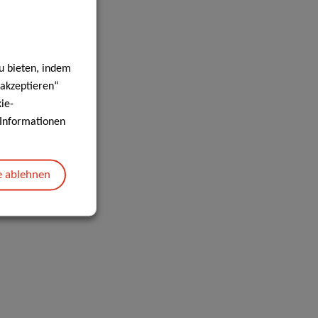
u bieten, indem
 akzeptieren“
ie-
e Informationen
e ablehnen