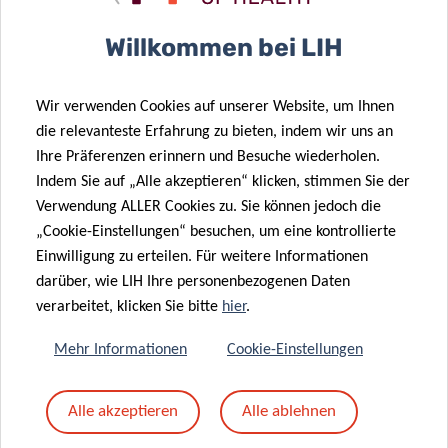
Betreff
*
Willkommen bei LIH
Wir verwenden Cookies auf unserer Website, um Ihnen
Nachricht
*
die relevanteste Erfahrung zu bieten, indem wir uns an
Ihre Präferenzen erinnern und Besuche wiederholen.
Indem Sie auf „Alle akzeptieren“ klicken, stimmen Sie der
Verwendung ALLER Cookies zu. Sie können jedoch die
„Cookie-Einstellungen“ besuchen, um eine kontrollierte
Einwilligung zu erteilen. Für weitere Informationen
darüber, wie LIH Ihre personenbezogenen Daten
verarbeitet, klicken Sie bitte
hier
.
Mehr Informationen
Cookie-Einstellungen
Mit dem Absenden Ihrer Nachricht erklären Sie
Alle akzeptieren
Alle ablehnen
sich einverstanden mit
die LIH-
Datenschutzrichtlinie.