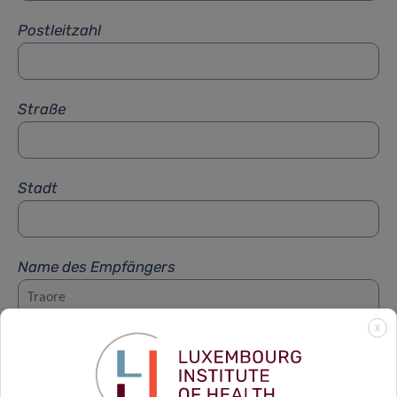
Postleitzahl
Straße
Stadt
Name des Empfängers
X
Vorname des Empfängers