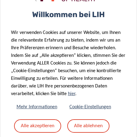
Betreff
*
Willkommen bei LIH
Wir verwenden Cookies auf unserer Website, um Ihnen
Nachricht
*
die relevanteste Erfahrung zu bieten, indem wir uns an
Ihre Präferenzen erinnern und Besuche wiederholen.
Indem Sie auf „Alle akzeptieren“ klicken, stimmen Sie der
Verwendung ALLER Cookies zu. Sie können jedoch die
„Cookie-Einstellungen“ besuchen, um eine kontrollierte
Einwilligung zu erteilen. Für weitere Informationen
darüber, wie LIH Ihre personenbezogenen Daten
verarbeitet, klicken Sie bitte
hier
.
Mehr Informationen
Cookie-Einstellungen
Mit dem Absenden Ihrer Nachricht erklären Sie
Alle akzeptieren
Alle ablehnen
sich einverstanden mit
die LIH-
Datenschutzrichtlinie.