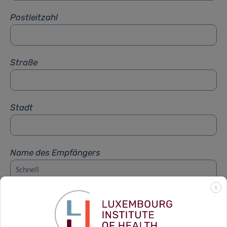
Postleitzahl
Straße
Stadt
Name des Empfängers
X
Vorname des Empfängers