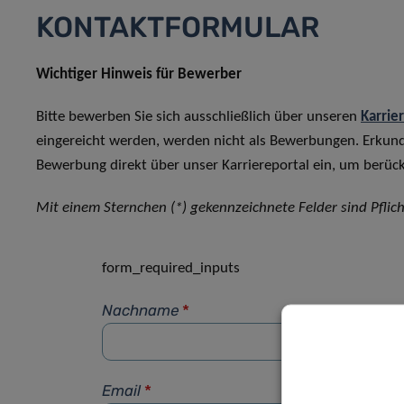
KONTAKTFORMULAR
Wichtiger Hinweis für Bewerber
Bitte bewerben Sie sich ausschließlich über unseren
Karrie
eingereicht werden, werden nicht als Bewerbungen. Erkun
Bewerbung direkt über unser Karriereportal ein, um berück
Mit einem Sternchen (*) gekennzeichnete Felder sind Pflich
form_required_inputs
Nachname
*
Email
*