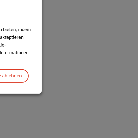
u bieten, indem
 akzeptieren“
ie-
e Informationen
e ablehnen