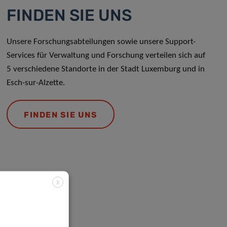
FINDEN SIE UNS
Unsere Forschungsabteilungen sowie unsere Support-
Services für Verwaltung und Forschung verteilen sich auf
5 verschiedene Standorte in der Stadt Luxemburg und in
Esch-sur-Alzette.
FINDEN SIE UNS
X