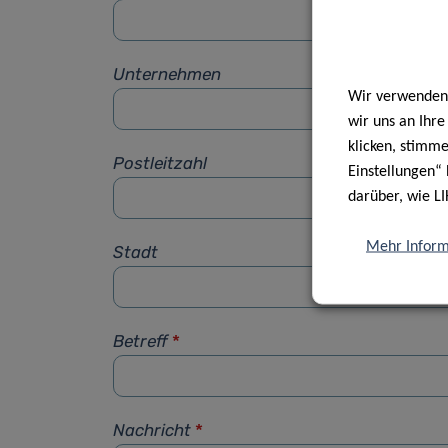
Unternehmen
Wir verwenden 
wir uns an Ihr
klicken, stimm
Postleitzahl
Einstellungen“ 
darüber, wie LI
Mehr Inform
Stadt
Betreff
*
Nachricht
*