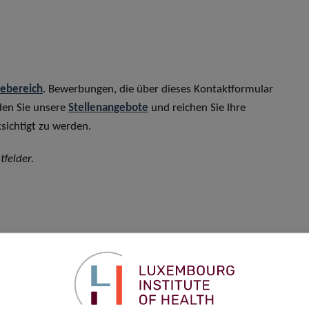
rebereich
. Bewerbungen, die über dieses Kontaktformular
den Sie unsere
Stellenangebote
und reichen Sie Ihre
sichtigt zu werden.
tfelder.
Vorname
*
Telefon