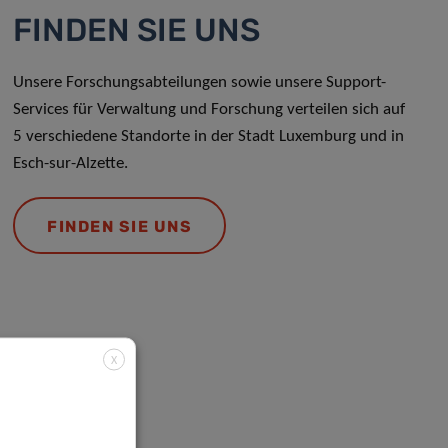
FINDEN SIE UNS
Unsere Forschungsabteilungen sowie unsere Support-
Services für Verwaltung und Forschung verteilen sich auf
5 verschiedene Standorte in der Stadt Luxemburg und in
Esch-sur-Alzette.
FINDEN SIE UNS
X