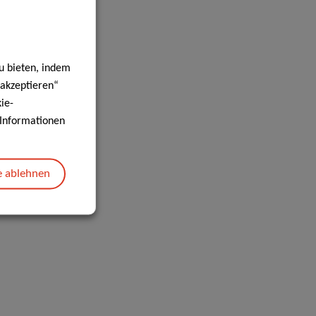
u bieten, indem
 akzeptieren“
ie-
e Informationen
e ablehnen