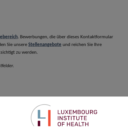
rebereich
. Bewerbungen, die über dieses Kontaktformular
den Sie unsere
Stellenangebote
und reichen Sie Ihre
sichtigt zu werden.
tfelder.
Vorname
*
Telefon