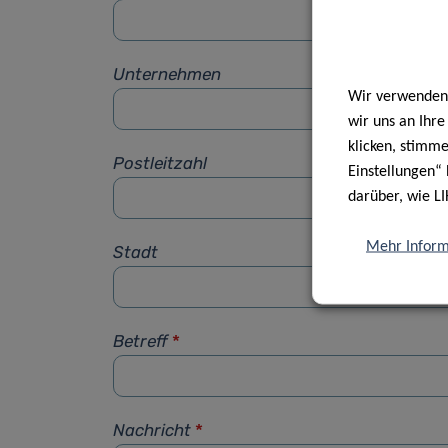
Unternehmen
Wir verwenden 
wir uns an Ihr
klicken, stimm
Postleitzahl
Einstellungen“ 
darüber, wie LI
Mehr Inform
Stadt
Betreff
*
Nachricht
*