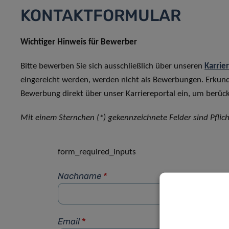
KONTAKTFORMULAR
Wichtiger Hinweis für Bewerber
Bitte bewerben Sie sich ausschließlich über unseren
Karrie
eingereicht werden, werden nicht als Bewerbungen. Erkun
Bewerbung direkt über unser Karriereportal ein, um berück
Mit einem Sternchen (*) gekennzeichnete Felder sind Pflich
form_required_inputs
Nachname
*
Email
*