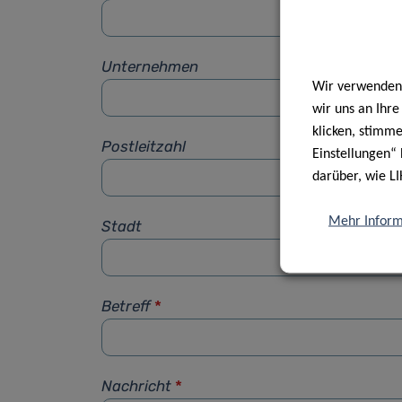
Unternehmen
Wir verwenden 
wir uns an Ihr
klicken, stimm
Postleitzahl
Einstellungen“ 
darüber, wie LI
Mehr Inform
Stadt
Betreff
*
Nachricht
*