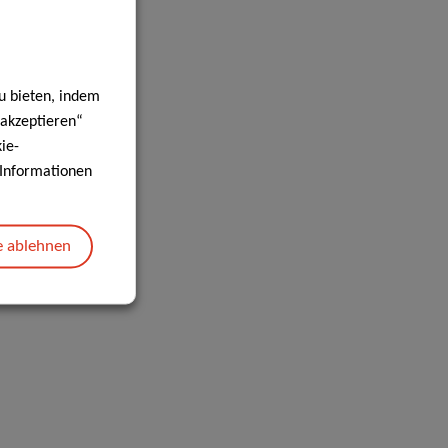
u bieten, indem
 akzeptieren“
ie-
e Informationen
e ablehnen