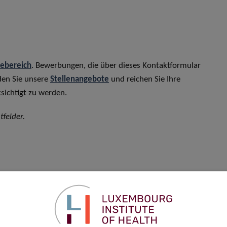
rebereich
. Bewerbungen, die über dieses Kontaktformular
den Sie unsere
Stellenangebote
und reichen Sie Ihre
sichtigt zu werden.
tfelder.
Vorname
*
Telefon