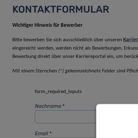
KONTAKTFORMULAR
Wichtiger Hinweis für Bewerber
Bitte bewerben Sie sich ausschließlich über unseren
Karrie
eingereicht werden, werden nicht als Bewerbungen. Erkun
Bewerbung direkt über unser Karriereportal ein, um berück
Mit einem Sternchen (*) gekennzeichnete Felder sind Pflich
form_required_inputs
Nachname
*
Email
*