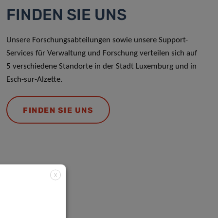
FINDEN SIE UNS
Unsere Forschungsabteilungen sowie unsere Support-
Services für Verwaltung und Forschung verteilen sich auf
5 verschiedene Standorte in der Stadt Luxemburg und in
Esch-sur-Alzette.
FINDEN SIE UNS
X