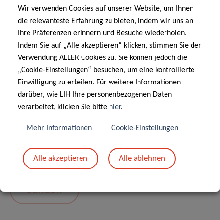
Wir verwenden Cookies auf unserer Website, um Ihnen
die relevanteste Erfahrung zu bieten, indem wir uns an
Ihre Präferenzen erinnern und Besuche wiederholen.
Indem Sie auf „Alle akzeptieren“ klicken, stimmen Sie der
Verwendung ALLER Cookies zu. Sie können jedoch die
„Cookie-Einstellungen“ besuchen, um eine kontrollierte
Einwilligung zu erteilen. Für weitere Informationen
darüber, wie LIH Ihre personenbezogenen Daten
Mit dem Absenden Ihrer Nachricht erklären Sie
verarbeitet, klicken Sie bitte
hier
.
sich einverstanden mit
die LIH-
Mehr Informationen
Cookie-Einstellungen
Datenschutzrichtlinie.
Alle akzeptieren
Alle ablehnen