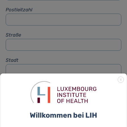
Postleitzahl
Straße
Stadt
X
Betreff
*
Nachricht
*
Willkommen bei LIH