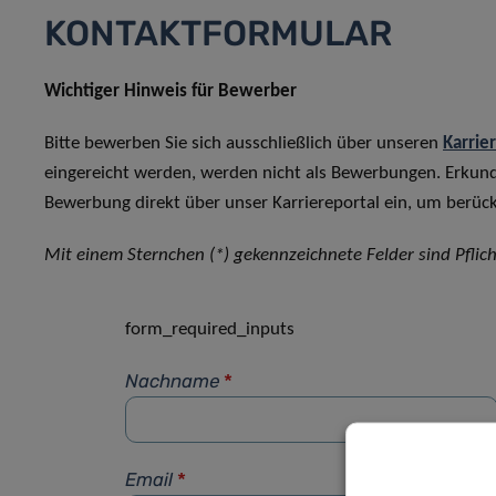
KONTAKTFORMULAR
Wichtiger Hinweis für Bewerber
Bitte bewerben Sie sich ausschließlich über unseren
Karrie
eingereicht werden, werden nicht als Bewerbungen. Erkun
Bewerbung direkt über unser Karriereportal ein, um berück
Mit einem Sternchen (*) gekennzeichnete Felder sind Pflich
form_required_inputs
Nachname
*
Email
*