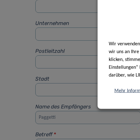
Unternehmen
Wir verwenden 
Postleitzahl
wir uns an Ihr
klicken, stimm
Einstellungen“ 
darüber, wie LI
Stadt
Mehr Inform
Name des Empfängers
Betreff
*