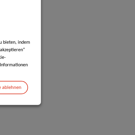
u bieten, indem
 akzeptieren“
ie-
e Informationen
e ablehnen