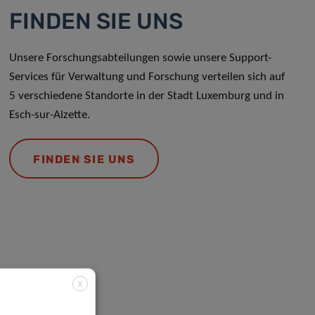
FINDEN SIE UNS
Unsere Forschungsabteilungen sowie unsere Support-
Services für Verwaltung und Forschung verteilen sich auf
5 verschiedene Standorte in der Stadt Luxemburg und in
Esch-sur-Alzette.
FINDEN SIE UNS
X