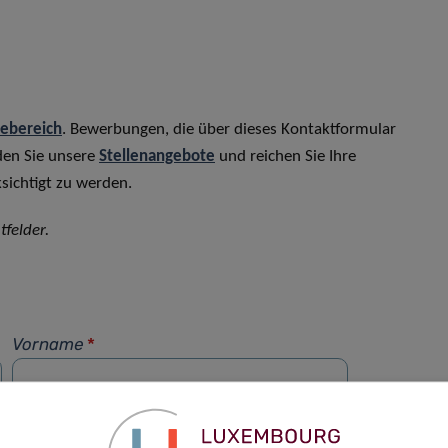
rebereich
. Bewerbungen, die über dieses Kontaktformular
den Sie unsere
Stellenangebote
und reichen Sie Ihre
sichtigt zu werden.
tfelder.
Vorname
*
Telefon