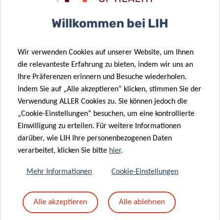
Betreff
*
Willkommen bei LIH
Wir verwenden Cookies auf unserer Website, um Ihnen
Nachricht
*
die relevanteste Erfahrung zu bieten, indem wir uns an
Ihre Präferenzen erinnern und Besuche wiederholen.
Indem Sie auf „Alle akzeptieren“ klicken, stimmen Sie der
Verwendung ALLER Cookies zu. Sie können jedoch die
„Cookie-Einstellungen“ besuchen, um eine kontrollierte
Einwilligung zu erteilen. Für weitere Informationen
darüber, wie LIH Ihre personenbezogenen Daten
verarbeitet, klicken Sie bitte
hier
.
Mehr Informationen
Cookie-Einstellungen
Mit dem Absenden Ihrer Nachricht erklären Sie
Alle akzeptieren
Alle ablehnen
sich einverstanden mit
die LIH-
Datenschutzrichtlinie.