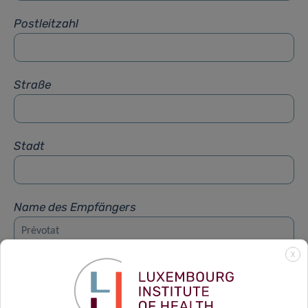
Postleitzahl
Straße
Stadt
Name des Empfängers
X
Vorname des Empfängers