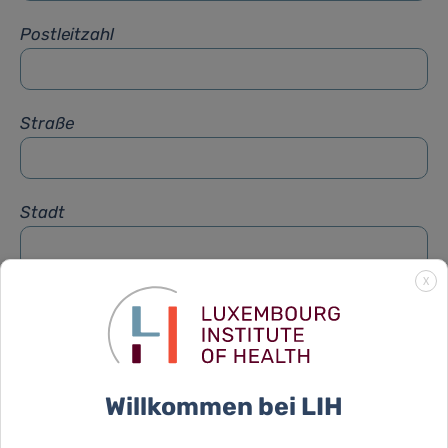
Postleitzahl
Straße
Stadt
X
Betreff
*
Nachricht
*
Willkommen bei LIH