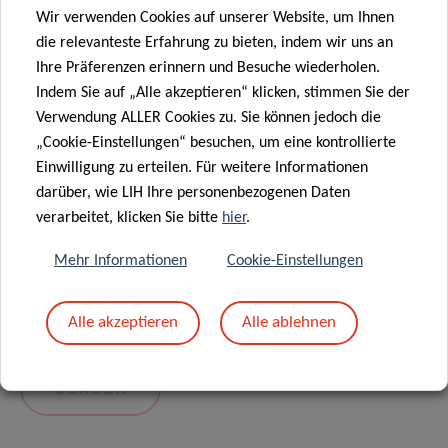
Wir verwenden Cookies auf unserer Website, um Ihnen
die relevanteste Erfahrung zu bieten, indem wir uns an
Ihre Präferenzen erinnern und Besuche wiederholen.
Indem Sie auf „Alle akzeptieren“ klicken, stimmen Sie der
Verwendung ALLER Cookies zu. Sie können jedoch die
„Cookie-Einstellungen“ besuchen, um eine kontrollierte
Einwilligung zu erteilen. Für weitere Informationen
darüber, wie LIH Ihre personenbezogenen Daten
Mit dem Absenden Ihrer Nachricht erklären Sie
verarbeitet, klicken Sie bitte
hier
.
sich einverstanden mit
die LIH-
Mehr Informationen
Cookie-Einstellungen
Datenschutzrichtlinie.
Alle akzeptieren
Alle ablehnen