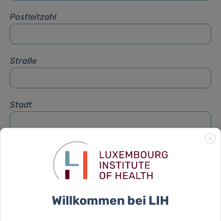
Postleitzahl
Straße
Stadt
X
Betreff
*
Nachricht
*
Willkommen bei LIH