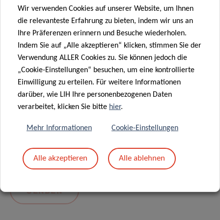
Wir verwenden Cookies auf unserer Website, um Ihnen
die relevanteste Erfahrung zu bieten, indem wir uns an
Ihre Präferenzen erinnern und Besuche wiederholen.
Indem Sie auf „Alle akzeptieren“ klicken, stimmen Sie der
Verwendung ALLER Cookies zu. Sie können jedoch die
„Cookie-Einstellungen“ besuchen, um eine kontrollierte
Einwilligung zu erteilen. Für weitere Informationen
darüber, wie LIH Ihre personenbezogenen Daten
Mit dem Absenden Ihrer Nachricht erklären Sie
verarbeitet, klicken Sie bitte
hier
.
sich einverstanden mit
die LIH-
Mehr Informationen
Cookie-Einstellungen
Datenschutzrichtlinie.
Alle akzeptieren
Alle ablehnen