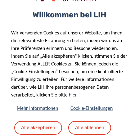
Betreff
*
Willkommen bei LIH
Wir verwenden Cookies auf unserer Website, um Ihnen
Nachricht
*
die relevanteste Erfahrung zu bieten, indem wir uns an
Ihre Präferenzen erinnern und Besuche wiederholen.
Indem Sie auf „Alle akzeptieren“ klicken, stimmen Sie der
Verwendung ALLER Cookies zu. Sie können jedoch die
„Cookie-Einstellungen“ besuchen, um eine kontrollierte
Einwilligung zu erteilen. Für weitere Informationen
darüber, wie LIH Ihre personenbezogenen Daten
verarbeitet, klicken Sie bitte
hier
.
Mehr Informationen
Cookie-Einstellungen
Mit dem Absenden Ihrer Nachricht erklären Sie
Alle akzeptieren
Alle ablehnen
sich einverstanden mit
die LIH-
Datenschutzrichtlinie.