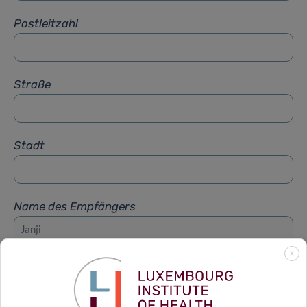
Postleitzahl
Straße
Stadt
Name des Empfängers
X
Vorname des Empfängers