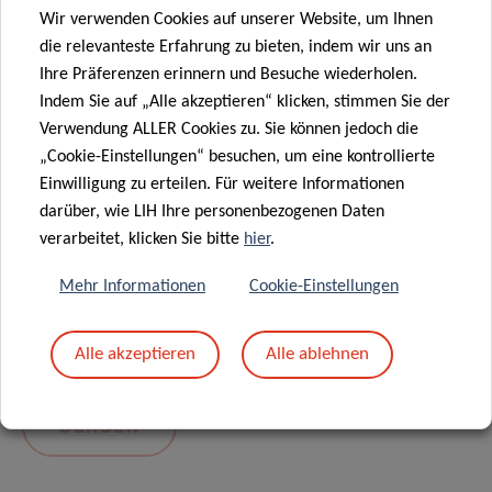
Wir verwenden Cookies auf unserer Website, um Ihnen
die relevanteste Erfahrung zu bieten, indem wir uns an
Ihre Präferenzen erinnern und Besuche wiederholen.
Indem Sie auf „Alle akzeptieren“ klicken, stimmen Sie der
Verwendung ALLER Cookies zu. Sie können jedoch die
„Cookie-Einstellungen“ besuchen, um eine kontrollierte
Einwilligung zu erteilen. Für weitere Informationen
darüber, wie LIH Ihre personenbezogenen Daten
Mit dem Absenden Ihrer Nachricht erklären Sie
verarbeitet, klicken Sie bitte
hier
.
sich einverstanden mit
die LIH-
Mehr Informationen
Cookie-Einstellungen
Datenschutzrichtlinie.
Alle akzeptieren
Alle ablehnen