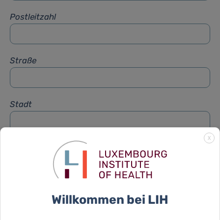
Postleitzahl
Straße
Stadt
X
Betreff
*
Nachricht
*
Willkommen bei LIH