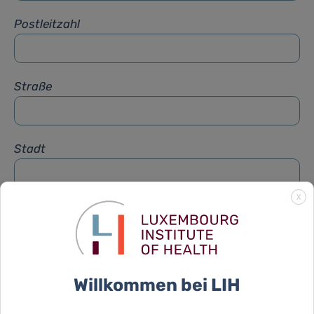
Postleitzahl
Straße
Stadt
X
Betreff
*
Nachricht
*
Willkommen bei LIH