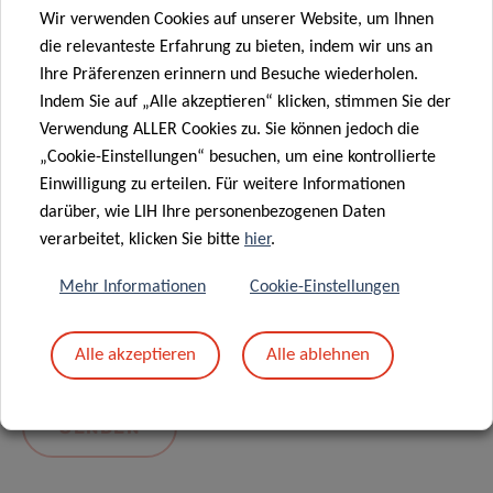
Wir verwenden Cookies auf unserer Website, um Ihnen
die relevanteste Erfahrung zu bieten, indem wir uns an
Ihre Präferenzen erinnern und Besuche wiederholen.
Indem Sie auf „Alle akzeptieren“ klicken, stimmen Sie der
Verwendung ALLER Cookies zu. Sie können jedoch die
„Cookie-Einstellungen“ besuchen, um eine kontrollierte
Einwilligung zu erteilen. Für weitere Informationen
darüber, wie LIH Ihre personenbezogenen Daten
Mit dem Absenden Ihrer Nachricht erklären Sie
verarbeitet, klicken Sie bitte
hier
.
sich einverstanden mit
die LIH-
Mehr Informationen
Cookie-Einstellungen
Datenschutzrichtlinie.
Alle akzeptieren
Alle ablehnen