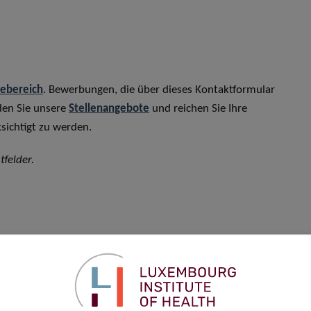
rebereich
. Bewerbungen, die über dieses Kontaktformular
den Sie unsere
Stellenangebote
und reichen Sie Ihre
sichtigt zu werden.
tfelder.
Vorname
*
Telefon