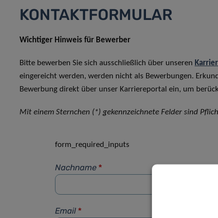
KONTAKTFORMULAR
Wichtiger Hinweis für Bewerber
Bitte bewerben Sie sich ausschließlich über unseren
Karrie
eingereicht werden, werden nicht als Bewerbungen. Erkun
Bewerbung direkt über unser Karriereportal ein, um berück
Mit einem Sternchen (*) gekennzeichnete Felder sind Pflich
form_required_inputs
Nachname
*
Email
*