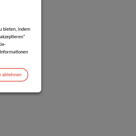
u bieten, indem
 akzeptieren“
ie-
e Informationen
e ablehnen