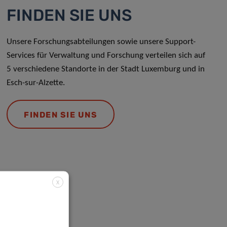
FINDEN SIE UNS
Unsere Forschungsabteilungen sowie unsere Support-
Services für Verwaltung und Forschung verteilen sich auf
5 verschiedene Standorte in der Stadt Luxemburg und in
Esch-sur-Alzette.
FINDEN SIE UNS
X