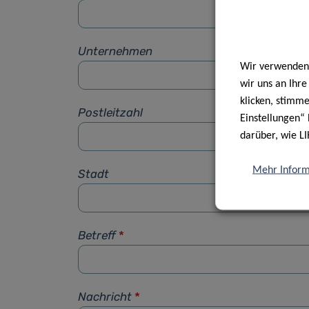
Unternehmen
Wir verwenden 
wir uns an Ihr
klicken, stimm
Postleitzahl
Einstellungen“ 
darüber, wie LI
Mehr Inform
Stadt
Betreff
*
Nachricht
*