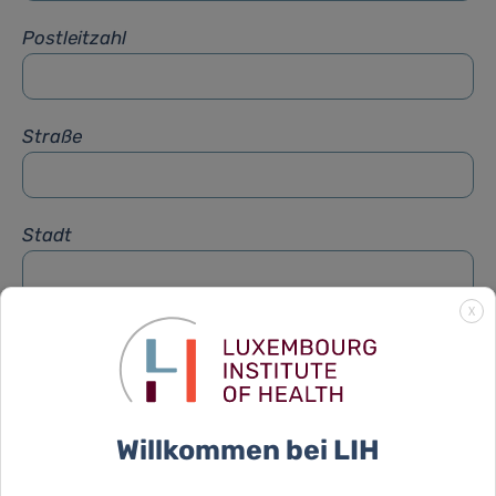
Postleitzahl
Straße
Stadt
X
Betreff
*
Nachricht
*
Willkommen bei LIH