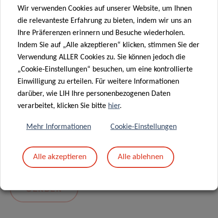
Wir verwenden Cookies auf unserer Website, um Ihnen
die relevanteste Erfahrung zu bieten, indem wir uns an
Ihre Präferenzen erinnern und Besuche wiederholen.
Indem Sie auf „Alle akzeptieren“ klicken, stimmen Sie der
Verwendung ALLER Cookies zu. Sie können jedoch die
„Cookie-Einstellungen“ besuchen, um eine kontrollierte
Einwilligung zu erteilen. Für weitere Informationen
darüber, wie LIH Ihre personenbezogenen Daten
Mit dem Absenden Ihrer Nachricht erklären Sie
verarbeitet, klicken Sie bitte
hier
.
sich einverstanden mit
die LIH-
Mehr Informationen
Cookie-Einstellungen
Datenschutzrichtlinie.
Alle akzeptieren
Alle ablehnen