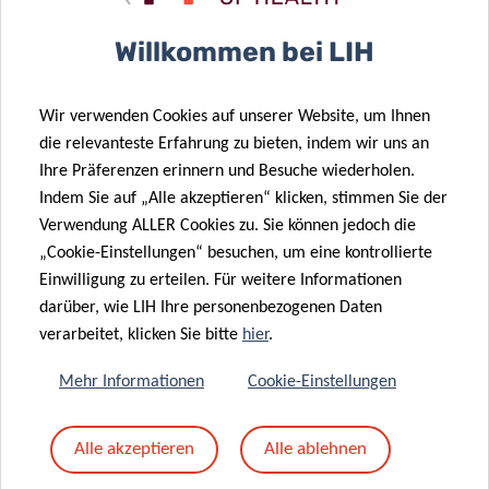
Betreff
*
Willkommen bei LIH
Wir verwenden Cookies auf unserer Website, um Ihnen
Nachricht
*
die relevanteste Erfahrung zu bieten, indem wir uns an
Ihre Präferenzen erinnern und Besuche wiederholen.
Indem Sie auf „Alle akzeptieren“ klicken, stimmen Sie der
Verwendung ALLER Cookies zu. Sie können jedoch die
„Cookie-Einstellungen“ besuchen, um eine kontrollierte
Einwilligung zu erteilen. Für weitere Informationen
darüber, wie LIH Ihre personenbezogenen Daten
verarbeitet, klicken Sie bitte
hier
.
Mehr Informationen
Cookie-Einstellungen
Mit dem Absenden Ihrer Nachricht erklären Sie
Alle akzeptieren
Alle ablehnen
sich einverstanden mit
die LIH-
Datenschutzrichtlinie.