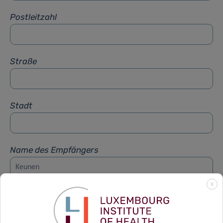
Postleitzahl
Straße
Stadt
Name des Empfängers
X
Vorname des Empfängers