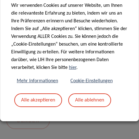
Wir verwenden Cookies auf unserer Website, um Ihnen
die relevanteste Erfahrung zu bieten, indem wir uns an
Ihre Präferenzen erinnern und Besuche wiederholen.
Indem Sie auf „Alle akzeptieren“ klicken, stimmen Sie der
Verwendung ALLER Cookies zu. Sie können jedoch die
„Cookie-Einstellungen“ besuchen, um eine kontrollierte
Einwilligung zu erteilen. Für weitere Informationen
darüber, wie LIH Ihre personenbezogenen Daten
Mit dem Absenden Ihrer Nachricht erklären Sie
verarbeitet, klicken Sie bitte
hier
.
sich einverstanden mit
die LIH-
Mehr Informationen
Cookie-Einstellungen
Datenschutzrichtlinie.
Alle akzeptieren
Alle ablehnen