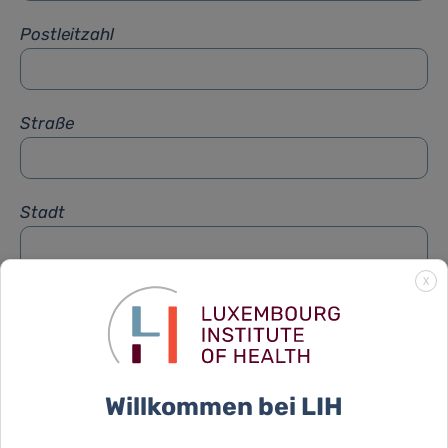
Postleitzahl
Straße
Stadt
X
Betreff
*
Nachricht
*
Willkommen bei LIH