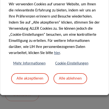
Wir verwenden Cookies auf unserer Website, um Ihnen
die relevanteste Erfahrung zu bieten, indem wir uns an
Ihre Präferenzen erinnern und Besuche wiederholen.
Indem Sie auf „Alle akzeptieren“ klicken, stimmen Sie der
Verwendung ALLER Cookies zu. Sie können jedoch die
„Cookie-Einstellungen“ besuchen, um eine kontrollierte
Einwilligung zu erteilen. Für weitere Informationen
darüber, wie LIH Ihre personenbezogenen Daten
Mit dem Absenden Ihrer Nachricht erklären Sie
verarbeitet, klicken Sie bitte
hier
.
sich einverstanden mit
die LIH-
Mehr Informationen
Cookie-Einstellungen
Datenschutzrichtlinie.
Alle akzeptieren
Alle ablehnen