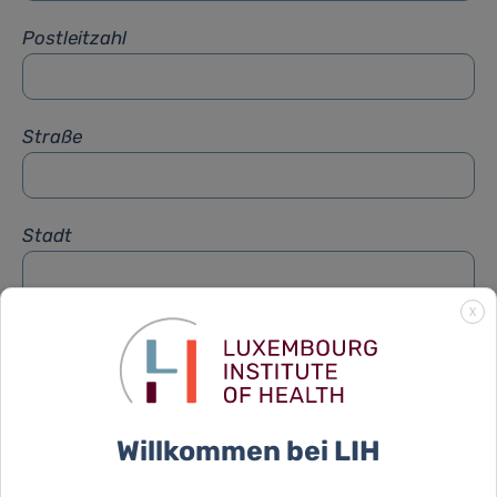
Postleitzahl
Straße
Stadt
X
Betreff
*
Nachricht
*
Willkommen bei LIH