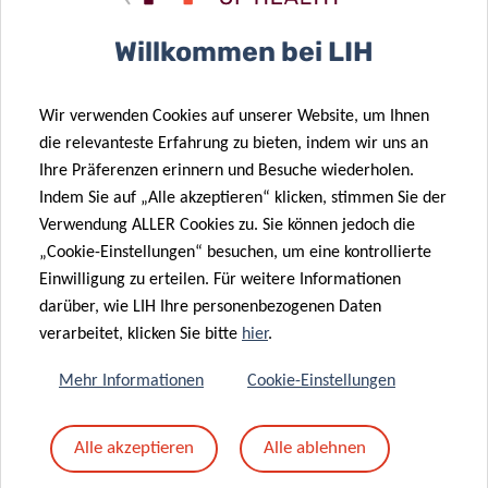
Betreff
*
Willkommen bei LIH
Wir verwenden Cookies auf unserer Website, um Ihnen
Nachricht
*
die relevanteste Erfahrung zu bieten, indem wir uns an
Ihre Präferenzen erinnern und Besuche wiederholen.
Indem Sie auf „Alle akzeptieren“ klicken, stimmen Sie der
Verwendung ALLER Cookies zu. Sie können jedoch die
„Cookie-Einstellungen“ besuchen, um eine kontrollierte
Einwilligung zu erteilen. Für weitere Informationen
darüber, wie LIH Ihre personenbezogenen Daten
verarbeitet, klicken Sie bitte
hier
.
Mehr Informationen
Cookie-Einstellungen
Mit dem Absenden Ihrer Nachricht erklären Sie
Alle akzeptieren
Alle ablehnen
sich einverstanden mit
die LIH-
Datenschutzrichtlinie.