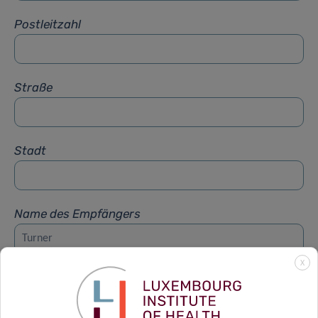
Postleitzahl
Straße
Stadt
Name des Empfängers
X
Vorname des Empfängers