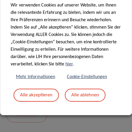
Wir verwenden Cookies auf unserer Website, um Ihnen
die relevanteste Erfahrung zu bieten, indem wir uns an
Ihre Präferenzen erinnern und Besuche wiederholen.
Indem Sie auf „Alle akzeptieren“ klicken, stimmen Sie der
Verwendung ALLER Cookies zu. Sie können jedoch die
„Cookie-Einstellungen“ besuchen, um eine kontrollierte
Einwilligung zu erteilen. Für weitere Informationen
darüber, wie LIH Ihre personenbezogenen Daten
Mit dem Absenden Ihrer Nachricht erklären Sie
verarbeitet, klicken Sie bitte
hier
.
sich einverstanden mit
die LIH-
Mehr Informationen
Cookie-Einstellungen
Datenschutzrichtlinie.
Alle akzeptieren
Alle ablehnen