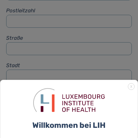
Postleitzahl
Straße
Stadt
X
Betreff
*
Nachricht
*
Willkommen bei LIH