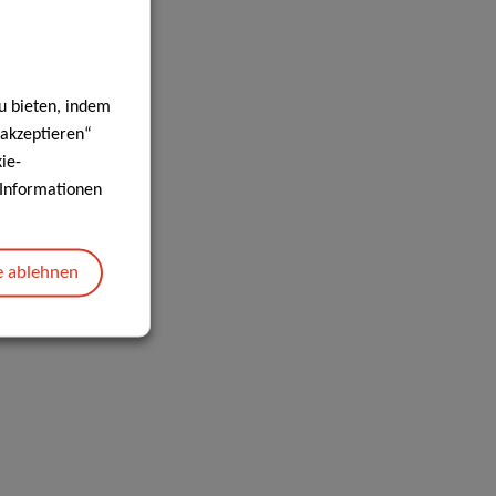
u bieten, indem
 akzeptieren“
ie-
e Informationen
e ablehnen