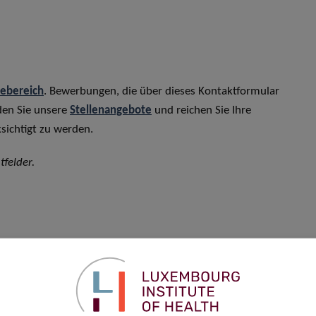
rebereich
. Bewerbungen, die über dieses Kontaktformular
den Sie unsere
Stellenangebote
und reichen Sie Ihre
sichtigt zu werden.
tfelder.
Vorname
*
Telefon