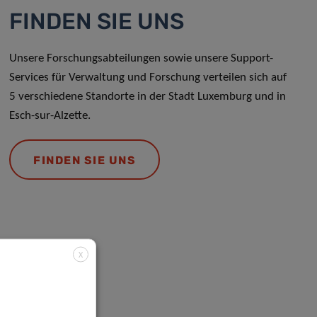
FINDEN SIE UNS
Unsere Forschungsabteilungen sowie unsere Support-
Services für Verwaltung und Forschung verteilen sich auf
5 verschiedene Standorte in der Stadt Luxemburg und in
Esch-sur-Alzette.
FINDEN SIE UNS
X