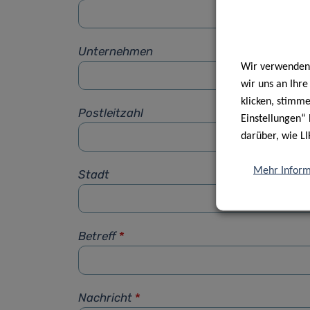
Unternehmen
Wir verwenden 
wir uns an Ihr
klicken, stimm
Postleitzahl
Einstellungen“ 
darüber, wie LI
Mehr Inform
Stadt
Betreff
*
Nachricht
*