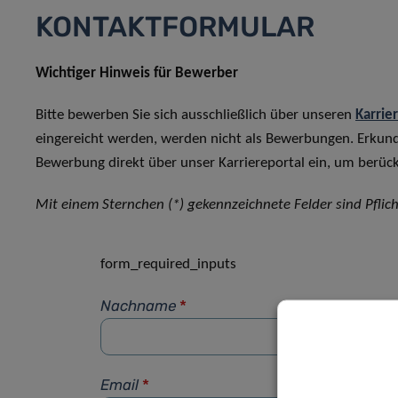
KONTAKTFORMULAR
Wichtiger Hinweis für Bewerber
Bitte bewerben Sie sich ausschließlich über unseren
Karrie
eingereicht werden, werden nicht als Bewerbungen. Erkun
Bewerbung direkt über unser Karriereportal ein, um berück
Mit einem Sternchen (*) gekennzeichnete Felder sind Pflich
form_required_inputs
Nachname
*
Email
*