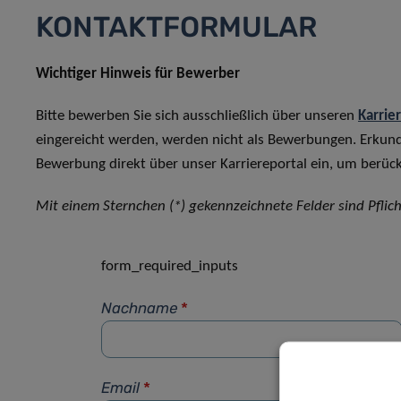
KONTAKTFORMULAR
Wichtiger Hinweis für Bewerber
Bitte bewerben Sie sich ausschließlich über unseren
Karrie
eingereicht werden, werden nicht als Bewerbungen. Erkun
Bewerbung direkt über unser Karriereportal ein, um berück
Mit einem Sternchen (*) gekennzeichnete Felder sind Pflich
form_required_inputs
Nachname
*
Email
*