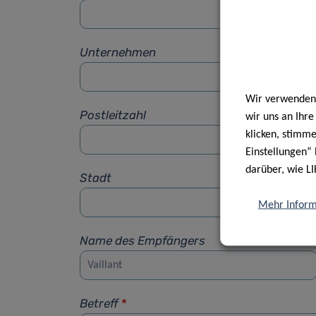
Unternehmen
Wir verwenden 
Postleitzahl
wir uns an Ihr
klicken, stimm
Einstellungen“ 
darüber, wie LI
Stadt
Mehr Inform
Name des Empfängers
Betreff
*