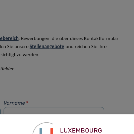
rebereich
. Bewerbungen, die über dieses Kontaktformular
den Sie unsere
Stellenangebote
und reichen Sie Ihre
sichtigt zu werden.
tfelder.
Vorname
*
Telefon