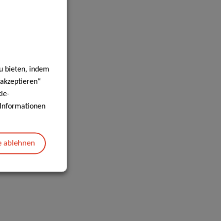
u bieten, indem
 akzeptieren“
ie-
e Informationen
e ablehnen