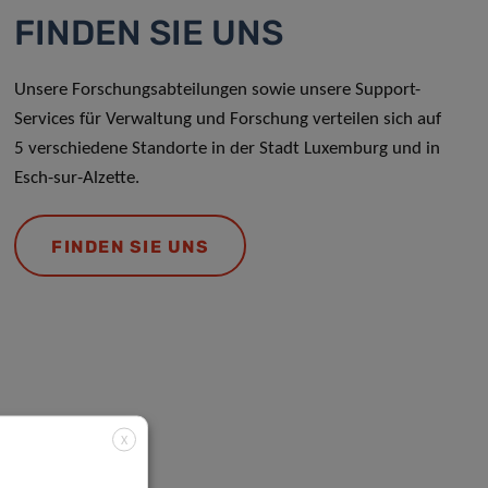
FINDEN SIE UNS
Unsere Forschungsabteilungen sowie unsere Support-
Services für Verwaltung und Forschung verteilen sich auf
5 verschiedene Standorte in der Stadt Luxemburg und in
Esch-sur-Alzette.
FINDEN SIE UNS
X