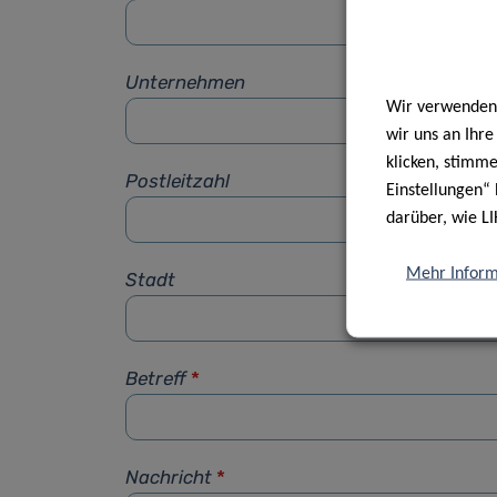
Unternehmen
Wir verwenden 
wir uns an Ihr
klicken, stimm
Postleitzahl
Einstellungen“ 
darüber, wie LI
Mehr Inform
Stadt
Betreff
*
Nachricht
*