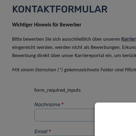
KONTAKTFORMULAR
Wichtiger Hinweis für Bewerber
Bitte bewerben Sie sich ausschließlich über unseren
Karrie
eingereicht werden, werden nicht als Bewerbungen. Erkun
Bewerbung direkt über unser Karriereportal ein, um berück
Mit einem Sternchen (*) gekennzeichnete Felder sind Pflich
form_required_inputs
Nachname
*
Email
*