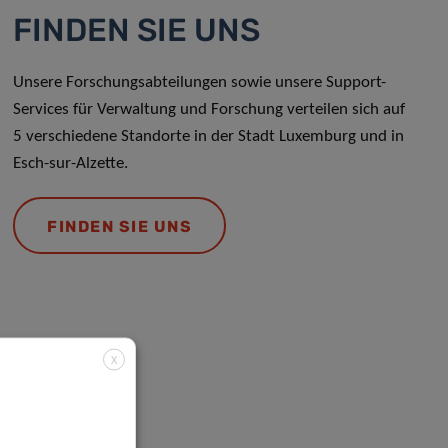
FINDEN SIE UNS
Unsere Forschungsabteilungen sowie unsere Support-
Services für Verwaltung und Forschung verteilen sich auf
5 verschiedene Standorte in der Stadt Luxemburg und in
Esch-sur-Alzette.
FINDEN SIE UNS
X