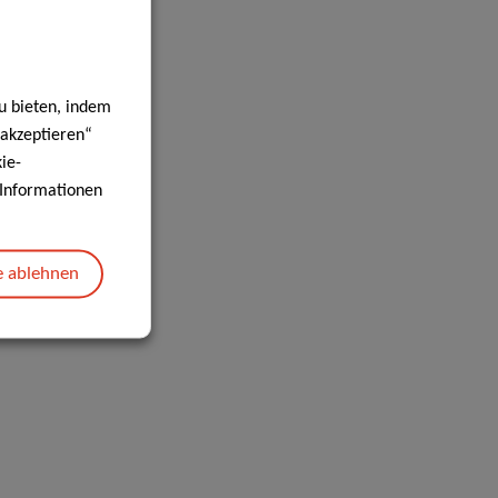
u bieten, indem
 akzeptieren“
ie-
e Informationen
e ablehnen