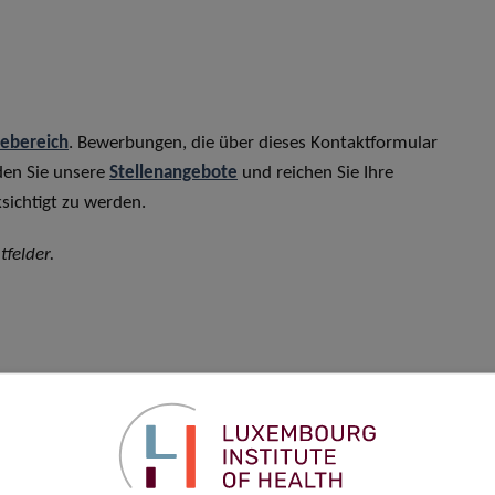
rebereich
. Bewerbungen, die über dieses Kontaktformular
den Sie unsere
Stellenangebote
und reichen Sie Ihre
sichtigt zu werden.
tfelder.
Vorname
*
Telefon