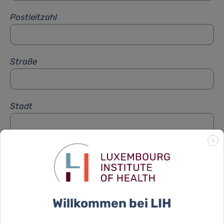
Postleitzahl
Straße
Stadt
X
Betreff
*
Nachricht
*
Willkommen bei LIH