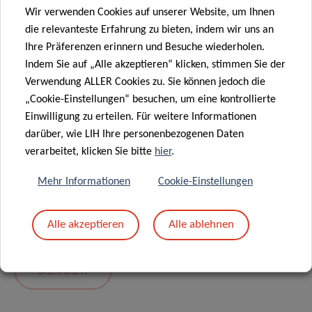
Wir verwenden Cookies auf unserer Website, um Ihnen
die relevanteste Erfahrung zu bieten, indem wir uns an
Ihre Präferenzen erinnern und Besuche wiederholen.
Indem Sie auf „Alle akzeptieren“ klicken, stimmen Sie der
Verwendung ALLER Cookies zu. Sie können jedoch die
„Cookie-Einstellungen“ besuchen, um eine kontrollierte
Einwilligung zu erteilen. Für weitere Informationen
darüber, wie LIH Ihre personenbezogenen Daten
Mit dem Absenden Ihrer Nachricht erklären Sie
verarbeitet, klicken Sie bitte
hier
.
sich einverstanden mit
die LIH-
Mehr Informationen
Cookie-Einstellungen
Datenschutzrichtlinie.
Alle akzeptieren
Alle ablehnen