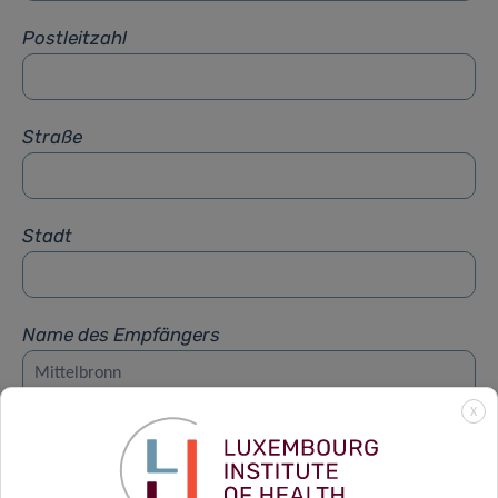
Postleitzahl
Straße
Stadt
Name des Empfängers
X
Vorname des Empfängers