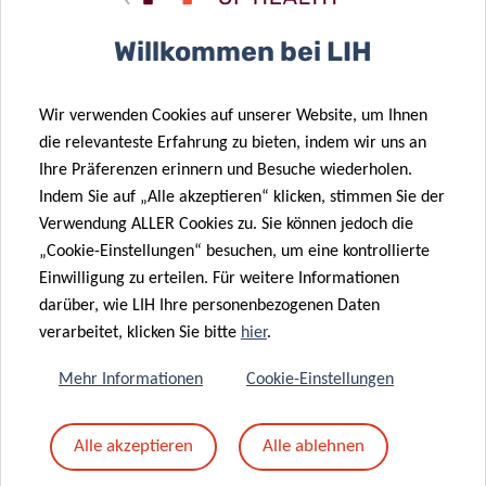
Betreff
*
Willkommen bei LIH
Wir verwenden Cookies auf unserer Website, um Ihnen
Nachricht
*
die relevanteste Erfahrung zu bieten, indem wir uns an
Ihre Präferenzen erinnern und Besuche wiederholen.
Indem Sie auf „Alle akzeptieren“ klicken, stimmen Sie der
Verwendung ALLER Cookies zu. Sie können jedoch die
„Cookie-Einstellungen“ besuchen, um eine kontrollierte
Einwilligung zu erteilen. Für weitere Informationen
darüber, wie LIH Ihre personenbezogenen Daten
verarbeitet, klicken Sie bitte
hier
.
Mehr Informationen
Cookie-Einstellungen
Mit dem Absenden Ihrer Nachricht erklären Sie
Alle akzeptieren
Alle ablehnen
sich einverstanden mit
die LIH-
Datenschutzrichtlinie.