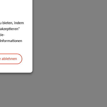
u bieten, indem
 akzeptieren“
ie-
e Informationen
e ablehnen