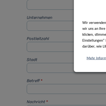
Unternehmen
Wir verwenden 
wir uns an Ihr
klicken, stimm
Postleitzahl
Einstellungen“ 
darüber, wie LI
Mehr Inform
Stadt
Betreff
*
Nachricht
*