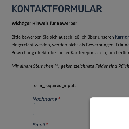
KONTAKTFORMULAR
Wichtiger Hinweis für Bewerber
Bitte bewerben Sie sich ausschließlich über unseren
Karrie
eingereicht werden, werden nicht als Bewerbungen. Erkun
Bewerbung direkt über unser Karriereportal ein, um berück
Mit einem Sternchen (*) gekennzeichnete Felder sind Pflich
form_required_inputs
Nachname
*
Email
*