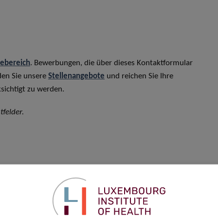
rebereich
. Bewerbungen, die über dieses Kontaktformular
den Sie unsere
Stellenangebote
und reichen Sie Ihre
sichtigt zu werden.
tfelder.
Vorname
*
Telefon