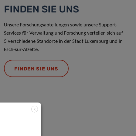
FINDEN SIE UNS
Unsere Forschungsabteilungen sowie unsere Support-
Services für Verwaltung und Forschung verteilen sich auf
5 verschiedene Standorte in der Stadt Luxemburg und in
Esch-sur-Alzette.
FINDEN SIE UNS
X