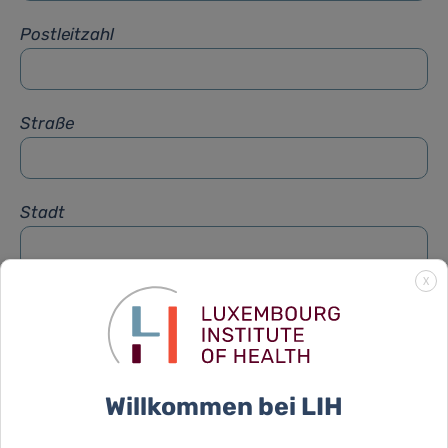
Postleitzahl
Straße
Stadt
X
Betreff
*
Nachricht
*
Willkommen bei LIH