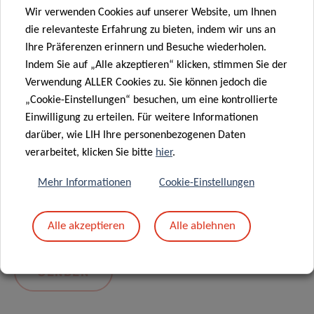
Wir verwenden Cookies auf unserer Website, um Ihnen
die relevanteste Erfahrung zu bieten, indem wir uns an
Ihre Präferenzen erinnern und Besuche wiederholen.
Indem Sie auf „Alle akzeptieren“ klicken, stimmen Sie der
Verwendung ALLER Cookies zu. Sie können jedoch die
„Cookie-Einstellungen“ besuchen, um eine kontrollierte
Einwilligung zu erteilen. Für weitere Informationen
darüber, wie LIH Ihre personenbezogenen Daten
Mit dem Absenden Ihrer Nachricht erklären Sie
verarbeitet, klicken Sie bitte
hier
.
sich einverstanden mit
die LIH-
Mehr Informationen
Cookie-Einstellungen
Datenschutzrichtlinie.
Alle akzeptieren
Alle ablehnen