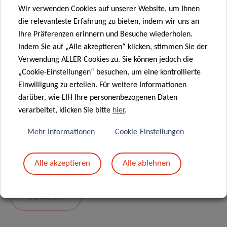
Wir verwenden Cookies auf unserer Website, um Ihnen
die relevanteste Erfahrung zu bieten, indem wir uns an
Ihre Präferenzen erinnern und Besuche wiederholen.
Indem Sie auf „Alle akzeptieren“ klicken, stimmen Sie der
Verwendung ALLER Cookies zu. Sie können jedoch die
„Cookie-Einstellungen“ besuchen, um eine kontrollierte
Einwilligung zu erteilen. Für weitere Informationen
darüber, wie LIH Ihre personenbezogenen Daten
Mit dem Absenden Ihrer Nachricht erklären Sie
verarbeitet, klicken Sie bitte
hier
.
sich einverstanden mit
die LIH-
Mehr Informationen
Cookie-Einstellungen
Datenschutzrichtlinie.
Alle akzeptieren
Alle ablehnen