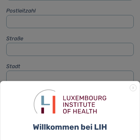
Postleitzahl
Straße
Stadt
X
Betreff
*
Nachricht
*
Willkommen bei LIH