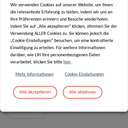
Wir verwenden Cookies auf unserer Website, um Ihnen
die relevanteste Erfahrung zu bieten, indem wir uns an
Ihre Präferenzen erinnern und Besuche wiederholen.
Indem Sie auf „Alle akzeptieren“ klicken, stimmen Sie der
Verwendung ALLER Cookies zu. Sie können jedoch die
„Cookie-Einstellungen“ besuchen, um eine kontrollierte
Einwilligung zu erteilen. Für weitere Informationen
darüber, wie LIH Ihre personenbezogenen Daten
Mit dem Absenden Ihrer Nachricht erklären Sie
verarbeitet, klicken Sie bitte
hier
.
sich einverstanden mit
die LIH-
Mehr Informationen
Cookie-Einstellungen
Datenschutzrichtlinie.
Alle akzeptieren
Alle ablehnen