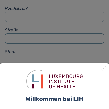
Postleitzahl
Straße
Stadt
X
Betreff
*
Nachricht
*
Willkommen bei LIH