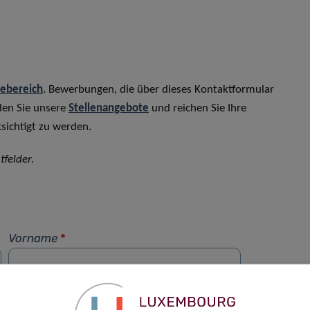
rebereich
. Bewerbungen, die über dieses Kontaktformular
den Sie unsere
Stellenangebote
und reichen Sie Ihre
sichtigt zu werden.
tfelder.
Vorname
*
Telefon