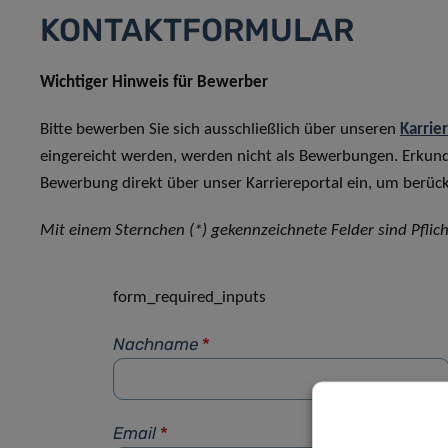
KONTAKTFORMULAR
Wichtiger Hinweis für Bewerber
Bitte bewerben Sie sich ausschließlich über unseren
Karrie
eingereicht werden, werden nicht als Bewerbungen. Erkun
Bewerbung direkt über unser Karriereportal ein, um berück
Mit einem Sternchen (*) gekennzeichnete Felder sind Pflich
form_required_inputs
Nachname
*
Email
*