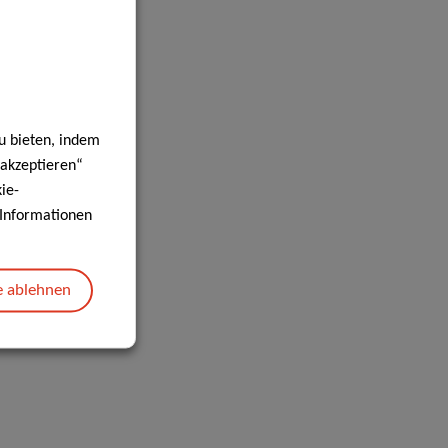
u bieten, indem
 akzeptieren“
ie-
e Informationen
e ablehnen