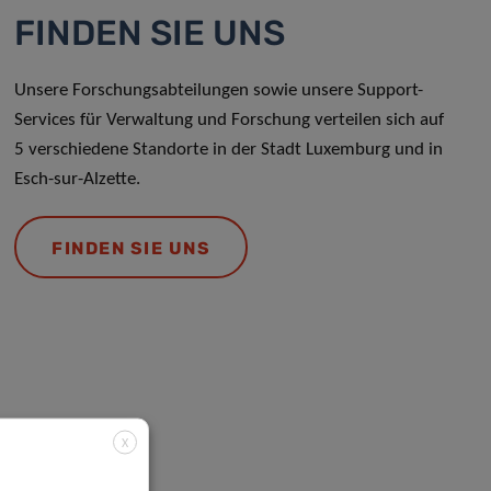
FINDEN SIE UNS
Unsere Forschungsabteilungen sowie unsere Support-
Services für Verwaltung und Forschung verteilen sich auf
5 verschiedene Standorte in der Stadt Luxemburg und in
Esch-sur-Alzette.
FINDEN SIE UNS
X