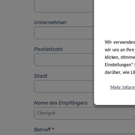
Unternehmen
Wir verwenden 
Postleitzahl
wir uns an Ihr
klicken, stimm
Einstellungen“ 
darüber, wie LI
Stadt
Mehr Inform
Name des Empfängers
Betreff
*