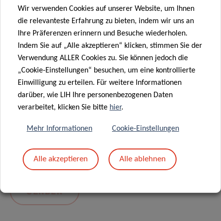
Wir verwenden Cookies auf unserer Website, um Ihnen
die relevanteste Erfahrung zu bieten, indem wir uns an
Ihre Präferenzen erinnern und Besuche wiederholen.
Indem Sie auf „Alle akzeptieren“ klicken, stimmen Sie der
Verwendung ALLER Cookies zu. Sie können jedoch die
„Cookie-Einstellungen“ besuchen, um eine kontrollierte
Einwilligung zu erteilen. Für weitere Informationen
darüber, wie LIH Ihre personenbezogenen Daten
Mit dem Absenden Ihrer Nachricht erklären Sie
verarbeitet, klicken Sie bitte
hier
.
sich einverstanden mit
die LIH-
Mehr Informationen
Cookie-Einstellungen
Datenschutzrichtlinie.
Alle akzeptieren
Alle ablehnen