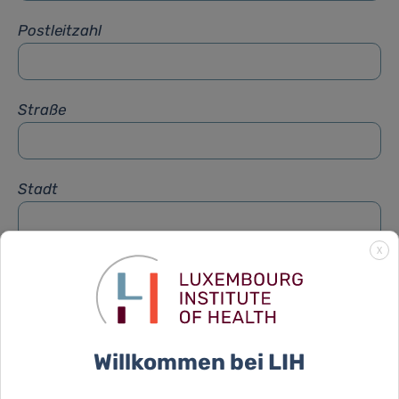
Postleitzahl
Straße
Stadt
X
Betreff
*
Nachricht
*
Willkommen bei LIH