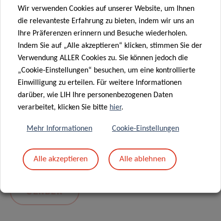
Wir verwenden Cookies auf unserer Website, um Ihnen
die relevanteste Erfahrung zu bieten, indem wir uns an
Ihre Präferenzen erinnern und Besuche wiederholen.
Indem Sie auf „Alle akzeptieren“ klicken, stimmen Sie der
Verwendung ALLER Cookies zu. Sie können jedoch die
„Cookie-Einstellungen“ besuchen, um eine kontrollierte
Einwilligung zu erteilen. Für weitere Informationen
darüber, wie LIH Ihre personenbezogenen Daten
Mit dem Absenden Ihrer Nachricht erklären Sie
verarbeitet, klicken Sie bitte
hier
.
sich einverstanden mit
die LIH-
Mehr Informationen
Cookie-Einstellungen
Datenschutzrichtlinie.
Alle akzeptieren
Alle ablehnen