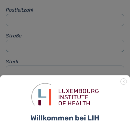
Postleitzahl
Straße
Stadt
X
Betreff
*
Nachricht
*
Willkommen bei LIH