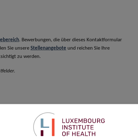
rebereich
. Bewerbungen, die über dieses Kontaktformular
den Sie unsere
Stellenangebote
und reichen Sie Ihre
sichtigt zu werden.
tfelder.
Vorname
*
Telefon