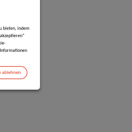
u bieten, indem
 akzeptieren“
ie-
e Informationen
e ablehnen