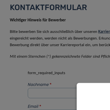
KONTAKTFORMULAR
Wichtiger Hinweis für Bewerber
Bitte bewerben Sie sich ausschließlich über unseren
Karrie
eingereicht werden, werden nicht als Bewerbungen. Erkun
Bewerbung direkt über unser Karriereportal ein, um berück
Mit einem Sternchen (*) gekennzeichnete Felder sind Pflich
form_required_inputs
Nachname
*
Email
*