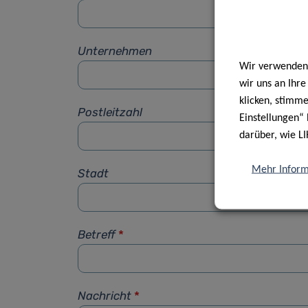
Unternehmen
Wir verwenden 
wir uns an Ihr
klicken, stimm
Postleitzahl
Einstellungen“ 
darüber, wie LI
Mehr Inform
Stadt
Betreff
*
Nachricht
*