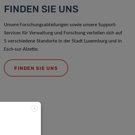
FINDEN SIE UNS
Unsere Forschungsabteilungen sowie unsere Support-
Services für Verwaltung und Forschung verteilen sich auf
5 verschiedene Standorte in der Stadt Luxemburg und in
Esch-sur-Alzette.
FINDEN SIE UNS
X