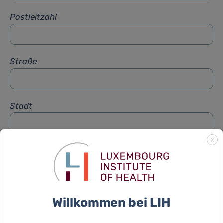
Postleitzahl
Straße
Stadt
X
Betreff
*
Nachricht
*
Willkommen bei LIH