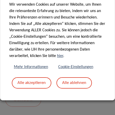
Wir verwenden Cookies auf unserer Website, um Ihnen
die relevanteste Erfahrung zu bieten, indem wir uns an
Ihre Präferenzen erinnern und Besuche wiederholen.
Indem Sie auf „Alle akzeptieren“ klicken, stimmen Sie der
Verwendung ALLER Cookies zu. Sie können jedoch die
„Cookie-Einstellungen“ besuchen, um eine kontrollierte
Einwilligung zu erteilen. Für weitere Informationen
darüber, wie LIH Ihre personenbezogenen Daten
Mit dem Absenden Ihrer Nachricht erklären Sie
verarbeitet, klicken Sie bitte
hier
.
sich einverstanden mit
die LIH-
Mehr Informationen
Cookie-Einstellungen
Datenschutzrichtlinie.
Alle akzeptieren
Alle ablehnen