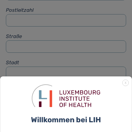
Postleitzahl
Straße
Stadt
X
Betreff
*
Nachricht
*
Willkommen bei LIH