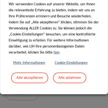
Wir verwenden Cookies auf unserer Website, um Ihnen
die relevanteste Erfahrung zu bieten, indem wir uns an
Ihre Präferenzen erinnern und Besuche wiederholen.
Indem Sie auf „Alle akzeptieren“ klicken, stimmen Sie der
Verwendung ALLER Cookies zu. Sie können jedoch die
„Cookie-Einstellungen“ besuchen, um eine kontrollierte
Einwilligung zu erteilen. Für weitere Informationen
darüber, wie LIH Ihre personenbezogenen Daten
Mit dem Absenden Ihrer Nachricht erklären Sie
verarbeitet, klicken Sie bitte
hier
.
sich einverstanden mit
die LIH-
Mehr Informationen
Cookie-Einstellungen
Datenschutzrichtlinie.
Alle akzeptieren
Alle ablehnen