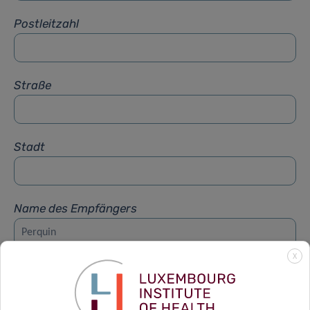
Postleitzahl
Straße
Stadt
Name des Empfängers
X
Vorname des Empfängers