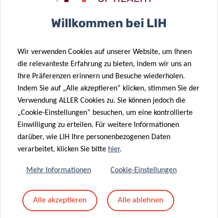
Betreff
*
Willkommen bei LIH
Wir verwenden Cookies auf unserer Website, um Ihnen
Nachricht
*
die relevanteste Erfahrung zu bieten, indem wir uns an
Ihre Präferenzen erinnern und Besuche wiederholen.
Indem Sie auf „Alle akzeptieren“ klicken, stimmen Sie der
Verwendung ALLER Cookies zu. Sie können jedoch die
„Cookie-Einstellungen“ besuchen, um eine kontrollierte
Einwilligung zu erteilen. Für weitere Informationen
darüber, wie LIH Ihre personenbezogenen Daten
verarbeitet, klicken Sie bitte
hier
.
Mehr Informationen
Cookie-Einstellungen
Mit dem Absenden Ihrer Nachricht erklären Sie
Alle akzeptieren
Alle ablehnen
sich einverstanden mit
die LIH-
Datenschutzrichtlinie.